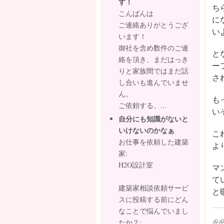
す！
ち
こんばんは
に
ご連絡ありがとうござ
い
います！
御社を含め数件のご連
と
絡を頂き、まだはっき
ー
りと家族間ではまだ話
さ
し合いも進んでいませ
ん。
も
ご依頼する、...
い
自分にも知識がないと
いけないのかなぁ
こ
お仕事を依頼した建築
よ
家:
H2O設計室
マ
て
建築家相談依頼サービ
と
スに投稿する前にどん
なことで悩んでいまし
(lin
(l
たか？: