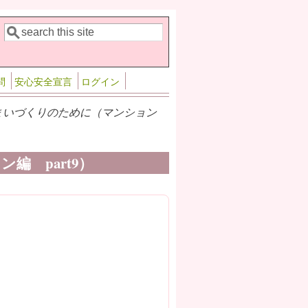
検索
検索フォーム
問
安心安全宣言
ログイン
まいづくりのために（マンション
 part9）