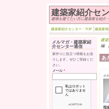
メインコンテンツに移動
建築家紹介セ
建物を建てたい方に建築家を紹介
建築家紹介センター・TOP
建築家相
建築
メルマガ・建築家紹
編 p
介センター通信
家作りに役立つ情報をお送
あ
りします。ぜひご登録くだ
さい。
メール
*
(lin
(l
投