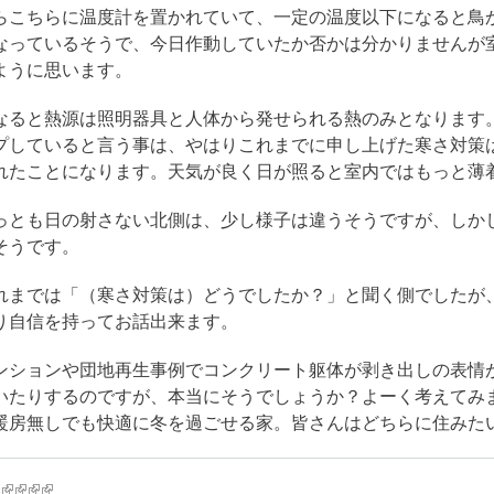
らこちらに温度計を置かれていて、一定の温度以下になると鳥
なっているそうで、今日作動していたか否かは分かりませんが
ように思います。
なると熱源は照明器具と人体から発せられる熱のみとなります。
プしていると言う事は、やはりこれまでに申し上げた寒さ対策
れたことになります。天気が良く日が照ると室内ではもっと薄
っとも日の射さない北側は、少し様子は違うそうですが、しか
そうです。
れまでは「（寒さ対策は）どうでしたか？」と聞く側でしたが
り自信を持ってお話出来ます。
ンションや団地再生事例でコンクリート躯体が剥き出しの表情
いたりするのですが、本当にそうでしょうか？よーく考えてみ
暖房無しでも快適に冬を過ごせる家。皆さんはどちらに住みた
k is external)
ink is external)
(link is external)
(link is external)
(link is external)
(link is external)