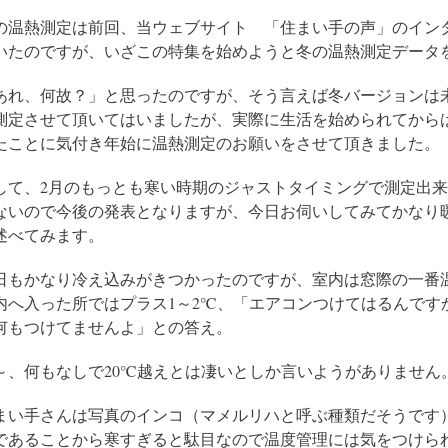
の温熱測定は前回、当ウェブサイト 「住まい手の声」のイン
いたのですが、いざこの特集を始めようと冬の温熱測定データ
あれ、何故？」と思ったのですが、そう言えば冬バージョンは
測定させて頂いてはいましたが、実際に生活を始められてから
たことに気付き年始に温熱測定のお願いをさせて頂きました。
して、2月のもっとも寒い時期のジャストタイミングで測定出
ないので今後の発表となりますが、今日お伺いしてみてかなり
述べてみます。
日もかなり冷え込みがきつかったのですが、室内は窓際の一番温
内へ入った所ではプラス1～2℃、「エアコンつけてはるんです
何もつけてませんよ」との答え。
～、何もなしで20℃越えとは凄いとしか言いようがありません
まい手さんは写真のインコ（マメルリハと呼ぶ種類だそうです
であることから寒すぎると駄目なので温度管理には気をつけら