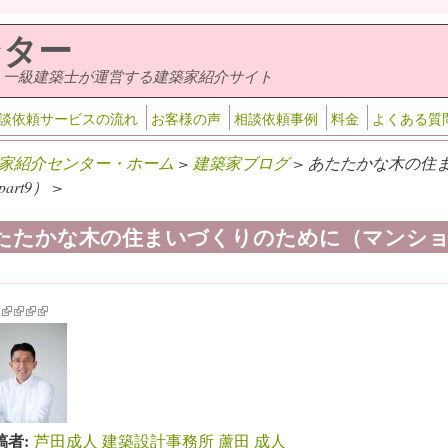
ンター
・一級建築士が運営する建築家紹介サイト
談依頼サービスの流れ
お客様の声
相談依頼事例
料金
よくある質
家紹介センター・ホーム
>
建築家ブログ
> あたたかな木の住
art9） >
たたかな木の住まいづくりのために（マンション編
k is external)
ink is external)
(link is external)
(link is external)
(link is external)
(link is external)
稿者:
芦田成人 建築設計事務所 蘆田 成人