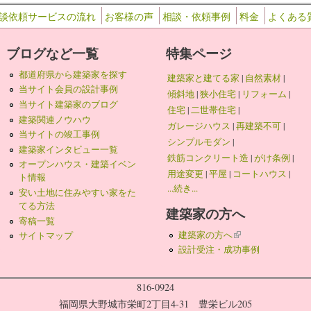
談依頼サービスの流れ
お客様の声
相談・依頼事例
料金
よくある
ブログなど一覧
特集ページ
都道府県から建築家を探す
建築家と建てる家
|
自然素材
|
当サイト会員の設計事例
傾斜地
|
狭小住宅
|
リフォーム
|
当サイト建築家のブログ
住宅
|
二世帯住宅
|
建築関連ノウハウ
ガレージハウス
|
再建築不可
|
当サイトの竣工事例
シンプルモダン
|
建築家インタビュー一覧
鉄筋コンクリート造
|
がけ条例
|
オープンハウス・建築イベン
用途変更
|
平屋
|
コートハウス
|
ト情報
...続き...
安い土地に住みやすい家をた
てる方法
建築家の方へ
寄稿一覧
建築家の方へ
(link is external)
サイトマップ
設計受注・成功事例
816-0924
福岡県大野城市栄町2丁目4-31 豊栄ビル205