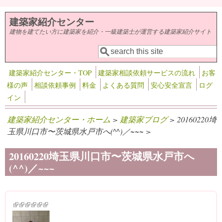
メインコンテンツに移動
建築家紹介センター
建物を建てたい方に建築家を紹介・一級建築士が運営する建築家紹介サイト
検索
検索フォーム
建築家紹介センター・TOP
建築家相談依頼サービスの流れ
お客
様の声
相談依頼事例
料金
よくある質問
安心安全宣言
ログ
イン
建築家紹介センター・ホーム
>
建築家ブログ
> 20160220埼
玉県川口市〜茨城県水戸市へ(^^)／~~~ >
20160220埼玉県川口市〜茨城県水戸市へ
(^^)／~~~
(link is external)
(link is external)
(link is external)
(link is external)
(link is external)
(link is external)