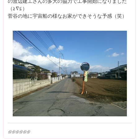
の渡辺建工さんの多大の協力で工事開始になりました
（≧∇≦）
菅谷の地に宇宙船の様なお家ができそうな予感（笑）
(link is external)
(link is external)
(link is external)
(link is external)
(link is external)
(link is external)