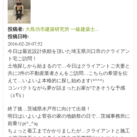
投稿者:
大島功市建築研究所 一級建築士...
投稿日時:
2016-02-20 07:52
今日は最近設計依頼を頂いた埼玉県川口市のクライアン
ト宅ご訪問！
土地探しから始まるので…今日はクライアントご夫妻と
共に2件の不動産業者さんをご訪問…こちらの希望を伝
えて…いよいよ本格的に探し始めます(*^^*)
コンパクトながら夢が詰まったお家ができそうな予感
（≧∇≦）
終了後…茨城県水戸市に向けて出発！
明日はいよいよ菅谷の家の地鎮祭の日で…茨城事務所に
前乗りp(^_^)q
ちょっと着工までかかりましたが…クライアントと施工