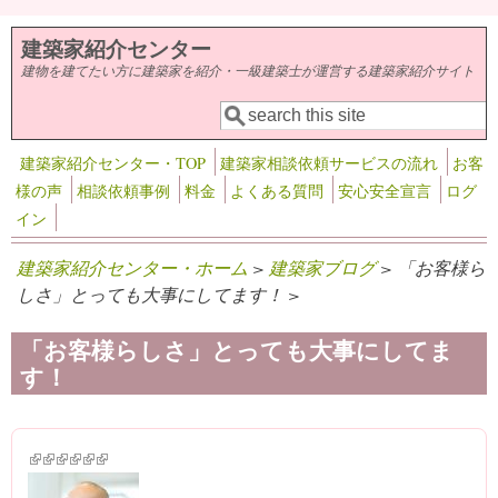
メインコンテンツに移動
建築家紹介センター
建物を建てたい方に建築家を紹介・一級建築士が運営する建築家紹介サイト
検索
検索フォーム
建築家紹介センター・TOP
建築家相談依頼サービスの流れ
お客
様の声
相談依頼事例
料金
よくある質問
安心安全宣言
ログ
イン
建築家紹介センター・ホーム
>
建築家ブログ
> 「お客様ら
しさ」とっても大事にしてます！ >
「お客様らしさ」とっても大事にしてま
す！
(link is external)
(link is external)
(link is external)
(link is external)
(link is external)
(link is external)