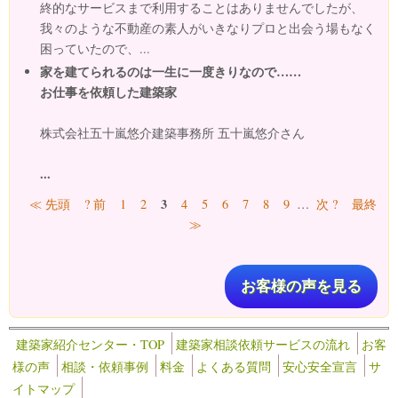
終的なサービスまで利用することはありませんでしたが、
我々のような不動産の素人がいきなりプロと出会う場もなく
困っていたので、...
家を建てられるのは一生に一度きりなので……
お仕事を依頼した建築家
株式会社五十嵐悠介建築事務所 五十嵐悠介さん
...
ページ
3
≪ 先頭
? 前
1
2
4
5
6
7
8
9
…
次 ?
最終
≫
お客様の声を見る
建築家紹介センター・TOP
建築家相談依頼サービスの流れ
お客
様の声
相談・依頼事例
料金
よくある質問
安心安全宣言
サ
イトマップ