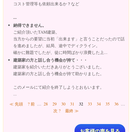
コスト管理等も依頼出来るか？など
...
納得できません。
ご紹介頂いたTAM建築。
当方からの要望に当初「出来ます」と言うことだったので話
を進めましたが、結局、途中でディクライン。
確かに難題でしたが、徒に時間ばかり浪費した上...
建築家の方と話し合う機会が持て・・・
建築家を紹介いただきありがとうございました。
建築家の方と話し合う機会が持て助かりました。
このメールにて紹介を終了しようとおもいます。
...
ページ
32
≪ 先頭
? 前
…
28
29
30
31
33
34
35
36
…
次 ?
最終 ≫
お客様の声を見る