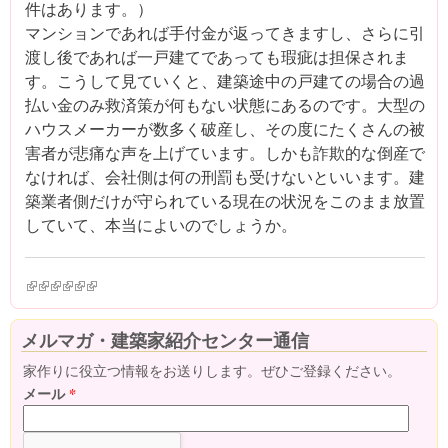
件はあります。）
マンションであれば手付金が返ってきますし、さらに引
渡し後であれば一戸建てであっても瑕疵は担保されま
す。こうして見ていくと、建築途中の戸建ての場合の過
払い金のみ救済策が何もない状態にあるのです。大型の
ハウスメーカーが数多く破産し、その度にたくさんの被
害者が悲痛な声を上げています。しかも詐欺的な倒産で
なければ、会社側は何の刑罰も受けないといいます。建
築業者側だけが守られている現在の状況をこのまま放置
していて、本当によいのでしょうか。
(link is external)
(link is external)
(link is external)
(link is external)
(link is external)
(link is external)
メルマガ・建築家紹介センター通信
家作りに役立つ情報をお送りします。ぜひご登録ください。
メール
*