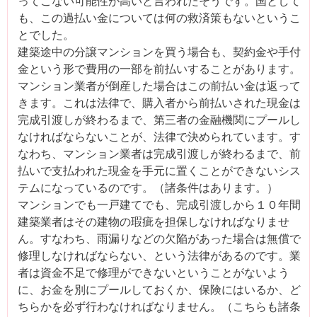
ってこない可能性が高いと言われたそうです。国として
も、この過払い金については何の救済策もないというこ
とでした。
建築途中の分譲マンションを買う場合も、契約金や手付
金という形で費用の一部を前払いすることがあります。
マンション業者が倒産した場合はこの前払い金は返って
きます。これは法律で、購入者から前払いされた現金は
完成引渡しが終わるまで、第三者の金融機関にプールし
なければならないことが、法律で決められています。す
なわち、マンション業者は完成引渡しが終わるまで、前
払いで支払われた現金を手元に置くことができないシス
テムになっているのです。（諸条件はあります。）
マンションでも一戸建てでも、完成引渡しから１０年間
建築業者はその建物の瑕疵を担保しなければなりませ
ん。すなわち、雨漏りなどの欠陥があった場合は無償で
修理しなければならない、という法律があるのです。業
者は資金不足で修理ができないということがないよう
に、お金を別にプールしておくか、保険にはいるか、ど
ちらかを必ず行わなければなりません。（こちらも諸条