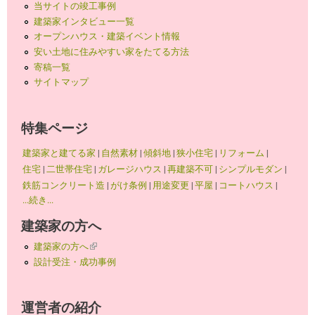
当サイトの竣工事例
建築家インタビュー一覧
オープンハウス・建築イベント情報
安い土地に住みやすい家をたてる方法
寄稿一覧
サイトマップ
特集ページ
建築家と建てる家
|
自然素材
|
傾斜地
|
狭小住宅
|
リフォーム
|
住宅
|
二世帯住宅
|
ガレージハウス
|
再建築不可
|
シンプルモダン
|
鉄筋コンクリート造
|
がけ条例
|
用途変更
|
平屋
|
コートハウス
|
...続き...
建築家の方へ
建築家の方へ
(link is external)
設計受注・成功事例
運営者の紹介