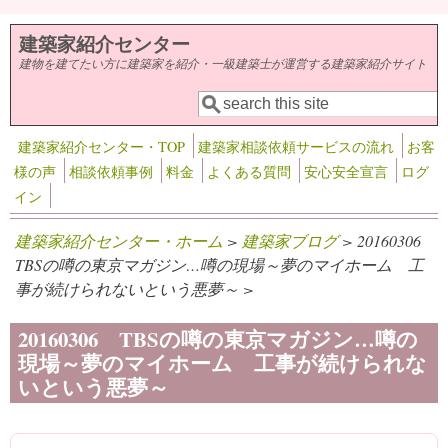
メインコンテンツに移動
建築家紹介センター
建物を建てたい方に建築家を紹介・一級建築士が運営する建築家紹介サイト
検索
検索フォーム
建築家紹介センター・TOP
建築家相談依頼サービスの流れ
お客
様の声
相談依頼事例
料金
よくある質問
安心安全宣言
ログ
イン
建築家紹介センター・ホーム
>
建築家ブログ
> 20160306
TBSの噂の東京マガジン…噂の現場～夢のマイホーム 工
事が続けられないという悪夢～ >
20160306 TBSの噂の東京マガジン…噂の
現場～夢のマイホーム 工事が続けられな
いという悪夢～