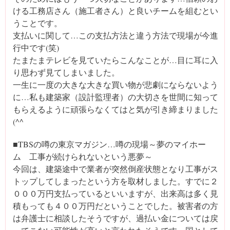
ける工務店さん（施工者さん）と良いチームを組むとい
うことです。
支払いに関して…この支払方法と違う方法で現場が今進
行中です(笑)
たまたまテレビを見ていたらこんなことが…目に耳に入
り思わず見てしまいました。
一生に一度の大きな大きな買い物が悲劇にならないよう
に…私も建築家（設計監理者）の大切さを世間に知って
もらえるように頑張らなくてはと気が引き締まりました
(^^ゞ
■TBSの噂の東京マガジン…噂の現場～夢のマイホー
ム 工事が続けられないという悪夢～
今回は、建築途中で業者が突然倒産状態となり工事がス
トップしてしまったという方を取材しました。すでに２
０００万円支払っているといいますが、出来高は多く見
積もっても４００万円だということでした。被害者の方
は弁護士に相談したそうですが、過払い金については戻