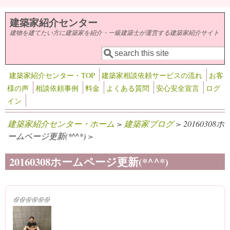
メインコンテンツに移動
建築家紹介センター
建物を建てたい方に建築家を紹介・一級建築士が運営する建築家紹介サイト
検索
検索フォーム
建築家紹介センター・TOP
建築家相談依頼サービスの流れ
お客
様の声
相談依頼事例
料金
よくある質問
安心安全宣言
ログ
イン
建築家紹介センター・ホーム
>
建築家ブログ
> 20160308ホ
ームページ更新(*^^*) >
20160308ホームページ更新(*^^*)
(link is external)
(link is external)
(link is external)
(link is external)
(link is external)
(link is external)