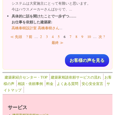
システムは大変施主にとって有難いと思います。
今はハウスメーカーさんばかりで、...
具体的に話を聞けたことで一歩ずつ……
お仕事を依頼した建築家:
高橋泰樹設計室 高橋泰樹さん
...
ページ
6
≪ 先頭
? 前
…
2
3
4
5
7
8
9
10
…
次 ?
最終 ≫
お客様の声を見る
建築家紹介センター・TOP
建築家相談依頼サービスの流れ
お客
様の声
相談・依頼事例
料金
よくある質問
安心安全宣言
サ
イトマップ
サービス
建築家相談依頼サービス