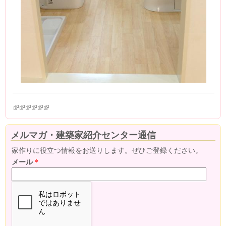
(link is external)
(link is external)
(link is external)
(link is external)
(link is external)
(link is external)
メルマガ・建築家紹介センター通信
家作りに役立つ情報をお送りします。ぜひご登録ください。
メール
*