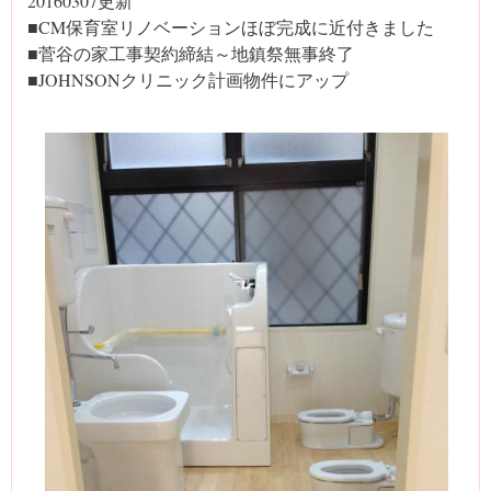
20160307更新
■CM保育室リノベーションほぼ完成に近付きました
■菅谷の家工事契約締結～地鎮祭無事終了
■JOHNSONクリニック計画物件にアップ