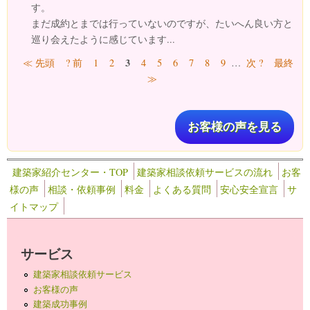
す。
まだ成約とまでは行っていないのですが、たいへん良い方と
巡り会えたように感じています...
ページ
3
≪ 先頭
? 前
1
2
4
5
6
7
8
9
…
次 ?
最終
≫
お客様の声を見る
建築家紹介センター・TOP
建築家相談依頼サービスの流れ
お客
様の声
相談・依頼事例
料金
よくある質問
安心安全宣言
サ
イトマップ
サービス
建築家相談依頼サービス
お客様の声
建築成功事例