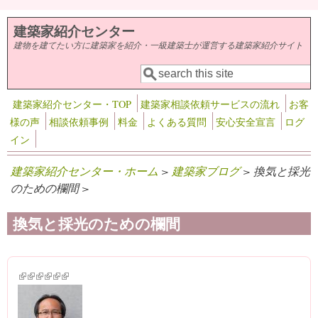
メインコンテンツに移動
建築家紹介センター
建物を建てたい方に建築家を紹介・一級建築士が運営する建築家紹介サイト
検索
検索フォーム
建築家紹介センター・TOP
建築家相談依頼サービスの流れ
お客
様の声
相談依頼事例
料金
よくある質問
安心安全宣言
ログ
イン
建築家紹介センター・ホーム
>
建築家ブログ
> 換気と採光
のための欄間 >
換気と採光のための欄間
(link is external)
(link is external)
(link is external)
(link is external)
(link is external)
(link is external)