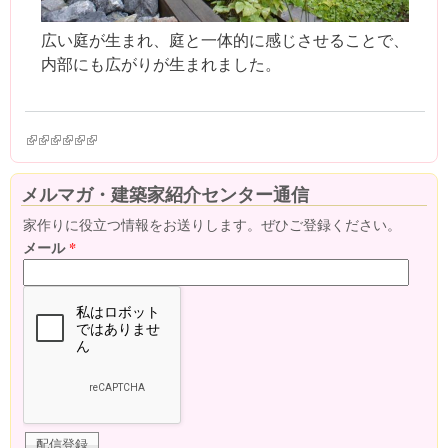
広い庭が生まれ、庭と一体的に感じさせることで、
内部にも広がりが生まれました。
(link is external)
(link is external)
(link is external)
(link is external)
(link is external)
(link is external)
メルマガ・建築家紹介センター通信
家作りに役立つ情報をお送りします。ぜひご登録ください。
メール
*