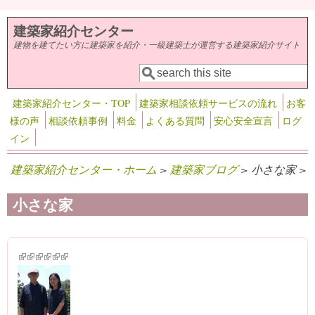
メインコンテンツに移動
建築家紹介センター
建物を建てたい方に建築家を紹介・一級建築士が運営する建築家紹介サイト
検索
検索フォーム
建築家紹介センター・TOP
建築家相談依頼サービスの流れ
お客
様の声
相談依頼事例
料金
よくある質問
安心安全宣言
ログ
イン
建築家紹介センター・ホーム
>
建築家ブログ
> 小さな家 >
小さな家
(link is external)
(link is external)
(link is external)
(link is external)
(link is external)
(link is external)