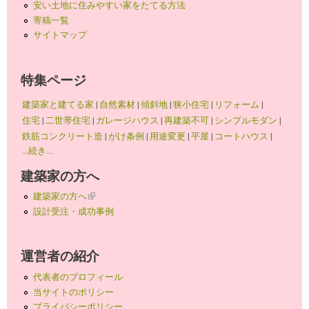
安い土地に住みやすい家をたてる方法
寄稿一覧
サイトマップ
特集ページ
建築家と建てる家
|
自然素材
|
傾斜地
|
狭小住宅
|
リフォーム
|
住宅
|
二世帯住宅
|
ガレージハウス
|
再建築不可
|
シンプルモダン
|
鉄筋コンクリート造
|
がけ条例
|
用途変更
|
平屋
|
コートハウス
|
...続き...
建築家の方へ
建築家の方へ
(link is external)
設計受注・成功事例
運営者の紹介
代表者のプロフィール
当サイトのポリシー
プライバシーポリシー