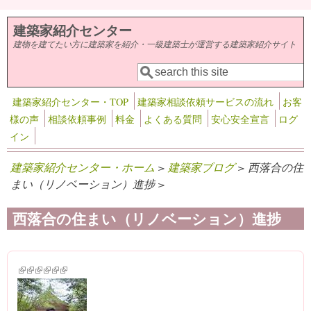
メインコンテンツに移動
建築家紹介センター
建物を建てたい方に建築家を紹介・一級建築士が運営する建築家紹介サイト
検索
検索フォーム
建築家紹介センター・TOP
建築家相談依頼サービスの流れ
お客
様の声
相談依頼事例
料金
よくある質問
安心安全宣言
ログ
イン
建築家紹介センター・ホーム
>
建築家ブログ
> 西落合の住
まい（リノベーション）進捗 >
西落合の住まい（リノベーション）進捗
(link is external)
(link is external)
(link is external)
(link is external)
(link is external)
(link is external)