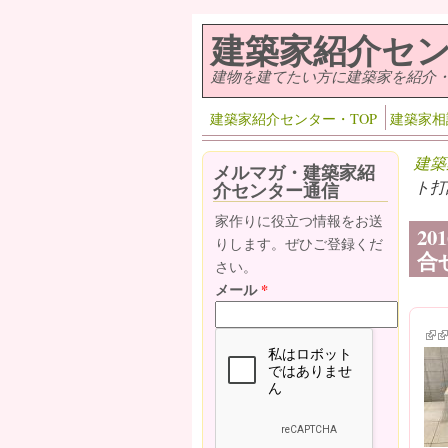
メインコンテンツに移動
建築家紹介セ
建物を建てたい方に建築家を紹介
建築家紹介センター・TOP
建築家相
建築
メルマガ・建築家紹
ト打
介センター通信
家作りに役立つ情報をお送
2
りします。ぜひご登録くだ
合せ
さい。
メール
*
(lin
(l