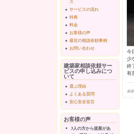
ス
サービスの流れ
特典
料金
お客様の声
最近の相談依頼事例
お問い合わせ
今
少
建築家相談依頼サー
終
ビスの申し込みにつ
有意
いて
選ぶ理由
(lin
(l
よくある質問
安心安全宣言
お客様の声
3人の方から提案があ