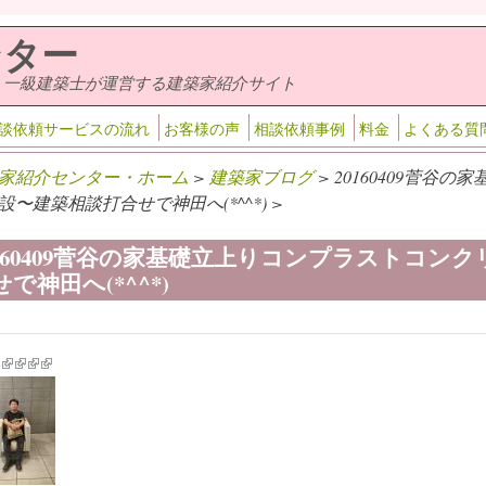
ンター
・一級建築士が運営する建築家紹介サイト
談依頼サービスの流れ
お客様の声
相談依頼事例
料金
よくある質
家紹介センター・ホーム
>
建築家ブログ
> 20160409菅
設〜建築相談打合せで神田へ(*^^*) >
0160409菅谷の家基礎立上りコンプラストコン
で神田へ(*^^*)
k is external)
ink is external)
(link is external)
(link is external)
(link is external)
(link is external)