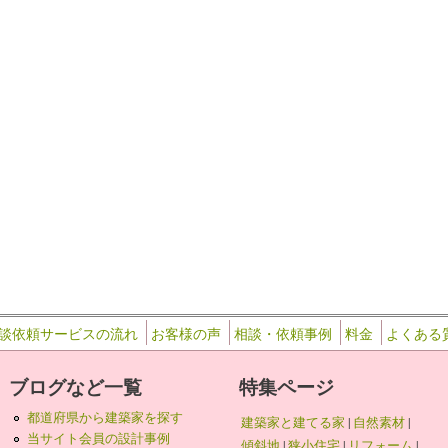
42
談依頼サービスの流れ
お客様の声
相談・依頼事例
料金
よくある
ブログなど一覧
特集ページ
都道府県から建築家を探す
建築家と建てる家
|
自然素材
|
当サイト会員の設計事例
傾斜地
|
狭小住宅
|
リフォーム
|