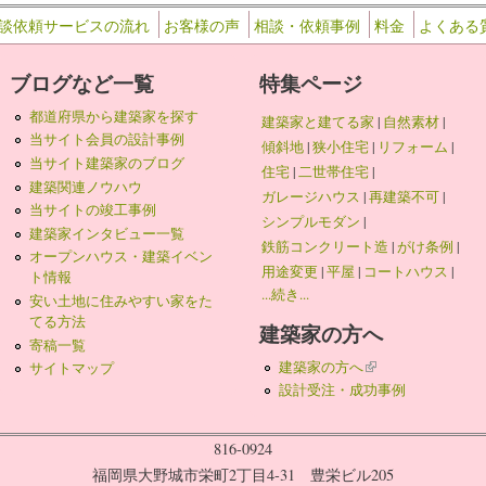
談依頼サービスの流れ
お客様の声
相談・依頼事例
料金
よくある
ブログなど一覧
特集ページ
都道府県から建築家を探す
建築家と建てる家
|
自然素材
|
当サイト会員の設計事例
傾斜地
|
狭小住宅
|
リフォーム
|
当サイト建築家のブログ
住宅
|
二世帯住宅
|
建築関連ノウハウ
ガレージハウス
|
再建築不可
|
当サイトの竣工事例
シンプルモダン
|
建築家インタビュー一覧
鉄筋コンクリート造
|
がけ条例
|
オープンハウス・建築イベン
用途変更
|
平屋
|
コートハウス
|
ト情報
...続き...
安い土地に住みやすい家をた
てる方法
建築家の方へ
寄稿一覧
建築家の方へ
(link is external)
サイトマップ
設計受注・成功事例
816-0924
福岡県大野城市栄町2丁目4-31 豊栄ビル205