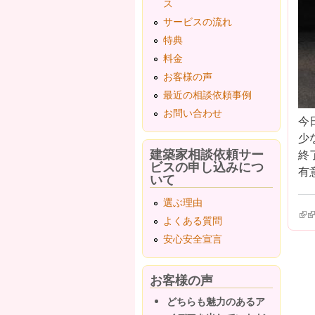
ス
サービスの流れ
特典
料金
お客様の声
最近の相談依頼事例
お問い合わせ
今
少
建築家相談依頼サー
終
ビスの申し込みにつ
有意
いて
選ぶ理由
(lin
(l
よくある質問
安心安全宣言
お客様の声
どちらも魅力のあるア