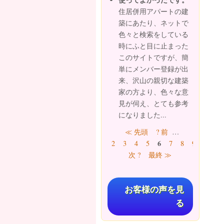
住居併用アパートの建
築にあたり、ネットで
色々と検索をしている
時にふと目に止まった
このサイトですが、簡
単にメンバー登録が出
来、沢山の親切な建築
家の方より、色々な意
見が伺え、とても参考
になりました...
ページ
≪ 先頭
? 前
…
6
2
3
4
5
7
8
9
10
…
次 ?
最終 ≫
お客様の声を見
る