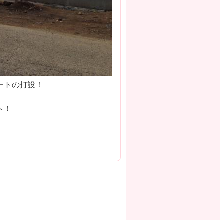
ートの打設！
へ！