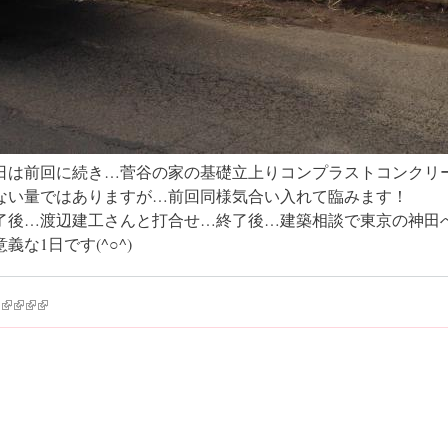
日は前回に続き…菅谷の家の基礎立上りコンプラストコンクリ
ない量ではありますが…前回同様気合い入れて臨みます！
了後…渡辺建工さんと打合せ…終了後…建築相談で東京の神田
義な1日です(^○^)
k is external)
ink is external)
(link is external)
(link is external)
(link is external)
(link is external)