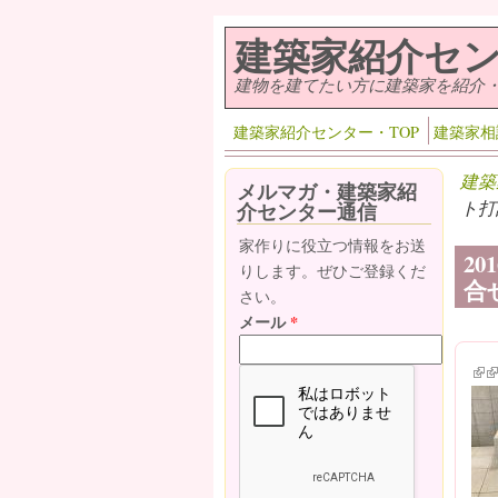
メインコンテンツに移動
建築家紹介セ
建物を建てたい方に建築家を紹介
建築家紹介センター・TOP
建築家相
建築
メルマガ・建築家紹
ト打
介センター通信
家作りに役立つ情報をお送
2
りします。ぜひご登録くだ
合せ
さい。
メール
*
(lin
(l