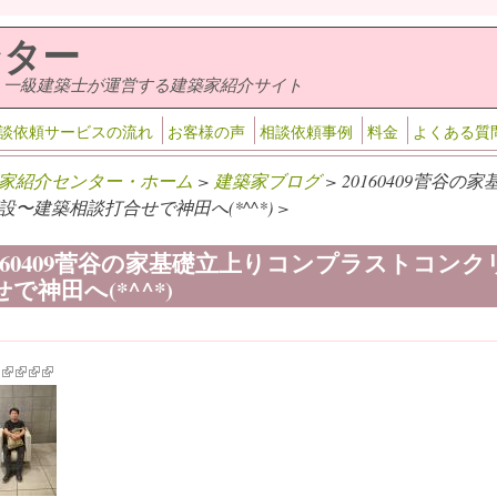
ンター
・一級建築士が運営する建築家紹介サイト
談依頼サービスの流れ
お客様の声
相談依頼事例
料金
よくある質
家紹介センター・ホーム
>
建築家ブログ
> 20160409菅
設〜建築相談打合せで神田へ(*^^*) >
0160409菅谷の家基礎立上りコンプラストコン
で神田へ(*^^*)
k is external)
ink is external)
(link is external)
(link is external)
(link is external)
(link is external)