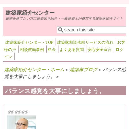
メインコンテンツに移動
建築家紹介センター
建物を建てたい方に建築家を紹介・一級建築士が運営する建築家紹介サイト
検索
検索フォーム
建築家紹介センター・TOP
建築家相談依頼サービスの流れ
お客
様の声
相談依頼事例
料金
よくある質問
安心安全宣言
ログ
イン
建築家紹介センター・ホーム
>
建築家ブログ
> バランス感
覚を大事にしましょう。 >
バランス感覚を大事にしましょう。
(link is external)
(link is external)
(link is external)
(link is external)
(link is external)
(link is external)