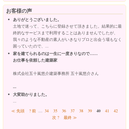
お客様の声
ありがとうございました。
土地で迷って、こちらに登録させて頂きました。結果的に最
終的なサービスまで利用することはありませんでしたが、
我々のような不動産の素人がいきなりプロと出会う場もなく
困っていたので、...
家を建てられるのは一生に一度きりなので……
お仕事を依頼した建築家
株式会社五十嵐悠介建築事務所 五十嵐悠介さん
...
大変助かりました。
...
ページ
40
≪ 先頭
? 前
…
34
35
36
37
38
39
41
42
次 ?
最終 ≫