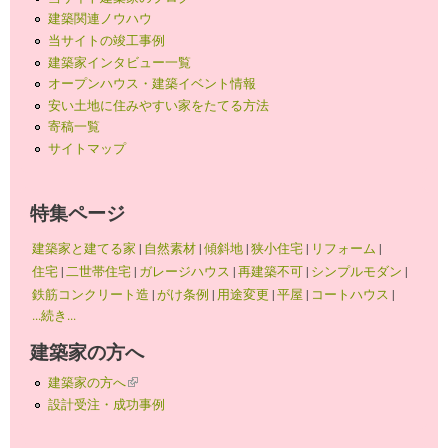
建築関連ノウハウ
当サイトの竣工事例
建築家インタビュー一覧
オープンハウス・建築イベント情報
安い土地に住みやすい家をたてる方法
寄稿一覧
サイトマップ
特集ページ
建築家と建てる家
|
自然素材
|
傾斜地
|
狭小住宅
|
リフォーム
|
住宅
|
二世帯住宅
|
ガレージハウス
|
再建築不可
|
シンプルモダン
|
鉄筋コンクリート造
|
がけ条例
|
用途変更
|
平屋
|
コートハウス
|
...続き...
建築家の方へ
建築家の方へ
(link is external)
設計受注・成功事例