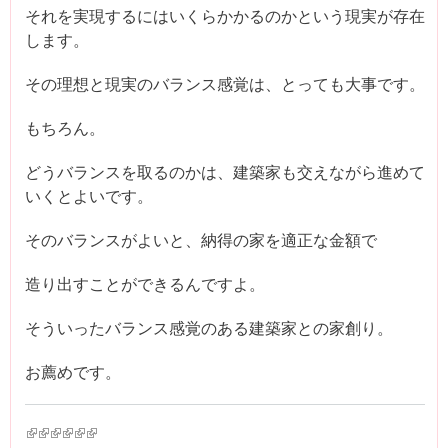
それを実現するにはいくらかかるのかという現実が存在
します。
その理想と現実のバランス感覚は、とっても大事です。
もちろん。
どうバランスを取るのかは、建築家も交えながら進めて
いくとよいです。
そのバランスがよいと、納得の家を適正な金額で
造り出すことができるんですよ。
そういったバランス感覚のある建築家との家創り。
お薦めです。
(link is external)
(link is external)
(link is external)
(link is external)
(link is external)
(link is external)