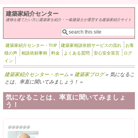
メインコンテンツに移動
建築家紹介センター
建物を建てたい方に建築家を紹介・一級建築士が運営する建築家紹介サイト
検索
検索フォーム
建築家紹介センター・TOP
建築家相談依頼サービスの流れ
お客
様の声
相談依頼事例
料金
よくある質問
安心安全宣言
ログ
イン
建築家紹介センター・ホーム
>
建築家ブログ
> 気になるこ
とは、率直に聞いてみましょう！ >
気になることは、率直に聞いてみましょ
う！
(link is external)
(link is external)
(link is external)
(link is external)
(link is external)
(link is external)