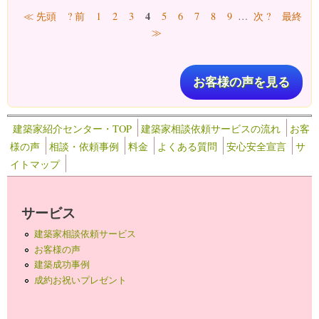
ページ
4
≪ 先頭
? 前
1
2
3
5
6
7
8
9
…
次 ?
最終
≫
お客様の声を見る
建築家紹介センター・TOP
建築家相談依頼サービスの流れ
お客
様の声
相談・依頼事例
料金
よくある質問
安心安全宣言
サ
イトマップ
サービス
建築家相談依頼サービス
お客様の声
建築成功事例
成約お祝いプレゼント