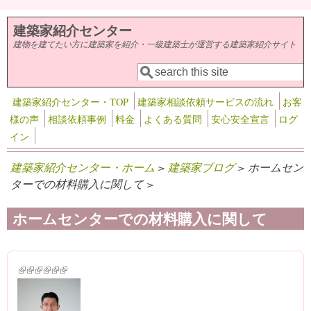
メインコンテンツに移動
建築家紹介センター
建物を建てたい方に建築家を紹介・一級建築士が運営する建築家紹介サイト
検索
検索フォーム
建築家紹介センター・TOP
建築家相談依頼サービスの流れ
お客
様の声
相談依頼事例
料金
よくある質問
安心安全宣言
ログ
イン
建築家紹介センター・ホーム
>
建築家ブログ
> ホームセン
ターでの材料購入に関して >
ホームセンターでの材料購入に関して
(link is external)
(link is external)
(link is external)
(link is external)
(link is external)
(link is external)