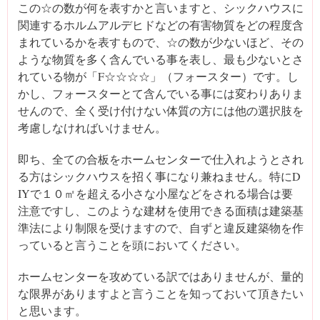
この☆の数が何を表すかと言いますと、シックハウスに
関連するホルムアルデヒドなどの有害物質をどの程度含
まれているかを表すもので、☆の数が少ないほど、その
ような物質を多く含んでいる事を表し、最も少ないとさ
れている物が「F☆☆☆☆」（フォースター）です。し
かし、フォースターとて含んでいる事には変わりありま
せんので、全く受け付けない体質の方には他の選択肢を
考慮しなければいけません。
即ち、全ての合板をホームセンターで仕入れようとされ
る方はシックハウスを招く事になり兼ねません。特にD
IYで１０㎡を超える小さな小屋などをされる場合は要
注意ですし、このような建材を使用できる面積は建築基
準法により制限を受けますので、自ずと違反建築物を作
っていると言うことを頭においてください。
ホームセンターを攻めている訳ではありませんが、量的
な限界がありますよと言うことを知っておいて頂きたい
と思います。