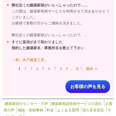
弊社近くの建築家様がいらっしゃったので……
この度は、建築家依頼サービスを利用させて頂きありがとう
ございました。
お蔭様で多数の方からご連絡を頂きました。
弊社近くの建築家様がいらっしゃったので、...
すぐに返信がきて助かりました
契約した建築家名・事務所名を教えて下さい
（有）米戸建築工房...
ページ
1
2
3
4
5
6
7
8
9
…
次 ?
最終 ≫
お客様の声を見る
建築家紹介センター・TOP
建築家相談依頼サービスの流れ
お客
様の声
相談・依頼事例
料金
よくある質問
安心安全宣言
サ