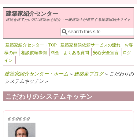
メインコンテンツに移動
建築家紹介センター
建物を建てたい方に建築家を紹介・一級建築士が運営する建築家紹介サイト
検索
検索フォーム
建築家紹介センター・TOP
建築家相談依頼サービスの流れ
お客
様の声
相談依頼事例
料金
よくある質問
安心安全宣言
ログ
イン
建築家紹介センター・ホーム
>
建築家ブログ
> こだわりの
システムキッチン >
こだわりのシステムキッチン
(link is external)
(link is external)
(link is external)
(link is external)
(link is external)
(link is external)