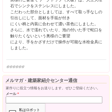
石でシンクをステンレスにしました。
こだわった部分としましては、すべて取っ手なしの
引出しにして、面材を手垢が付き
にくい柄と内装に合わせて濃い茶色にしました。
さらに、水で濡れていたり、泡の付いた手で蛇口を
触りたくないという奥様のご要望
により、手をかざすだけで操作が可能な水栓金具に
しました。
(link is external)
(link is external)
(link is external)
(link is external)
(link is external)
(link is external)
メルマガ・建築家紹介センター通信
家作りに役立つ情報をお送りします。ぜひご登録ください。
メール
*