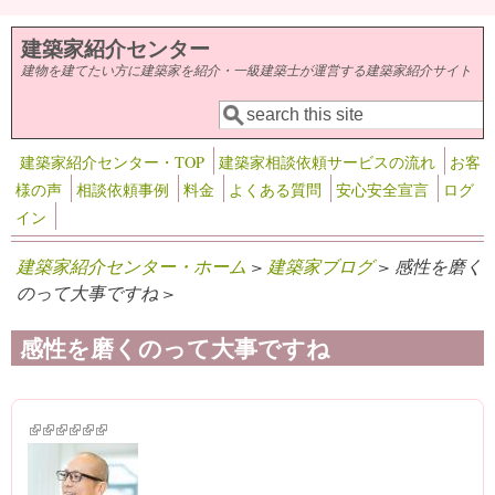
メインコンテンツに移動
建築家紹介センター
建物を建てたい方に建築家を紹介・一級建築士が運営する建築家紹介サイト
検索
検索フォーム
建築家紹介センター・TOP
建築家相談依頼サービスの流れ
お客
様の声
相談依頼事例
料金
よくある質問
安心安全宣言
ログ
イン
建築家紹介センター・ホーム
>
建築家ブログ
> 感性を磨く
のって大事ですね >
感性を磨くのって大事ですね
(link is external)
(link is external)
(link is external)
(link is external)
(link is external)
(link is external)