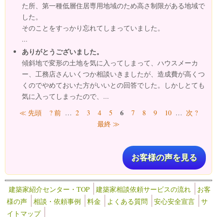
た所、第一種低層住居専用地域のため高さ制限がある地域で
した。
そのことをすっかり忘れてしまっていました。
...
ありがとうございました。
傾斜地で変形の土地を気に入ってしまって、ハウスメーカ
ー、工務店さんいくつか相談いきましたが、造成費が高くつ
くのでやめておいた方がいいとの回答でした。しかしとても
気に入ってしまったので、...
ページ
6
≪ 先頭
? 前
…
2
3
4
5
7
8
9
10
…
次 ?
最終 ≫
お客様の声を見る
建築家紹介センター・TOP
建築家相談依頼サービスの流れ
お客
様の声
相談・依頼事例
料金
よくある質問
安心安全宣言
サ
イトマップ