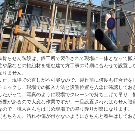
鉄骨らせん階段は、鉄工所で製作されて現場に一体となって搬
柱や梁などの軸組材を組む建て方工事の時期に合わせて設置し
なりません。
また、現場での直しが不可能なので、製作前に何度も打合せを
チェックし、現場での搬入方法と設置位置を入念に確認してお
したがって、写真のように現場でクレーンで持ち上げて吊り、
必要があるので大変な作業ですが、一旦設置されればらせん階
なので、職人さんをはじめ現場での昇り降りが楽になります。
（もちろん、汚れや傷が付かないようにきちんと養生はしてお