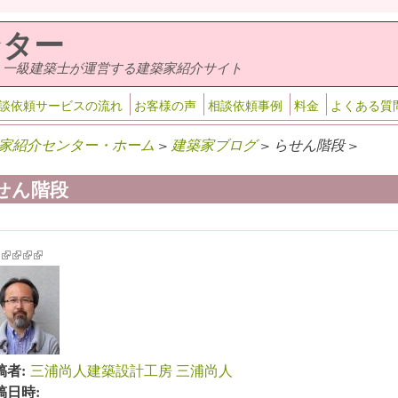
ンター
・一級建築士が運営する建築家紹介サイト
談依頼サービスの流れ
お客様の声
相談依頼事例
料金
よくある質
家紹介センター・ホーム
>
建築家ブログ
> らせん階段 >
せん階段
k is external)
ink is external)
(link is external)
(link is external)
(link is external)
(link is external)
稿者:
三浦尚人建築設計工房 三浦尚人
稿日時: