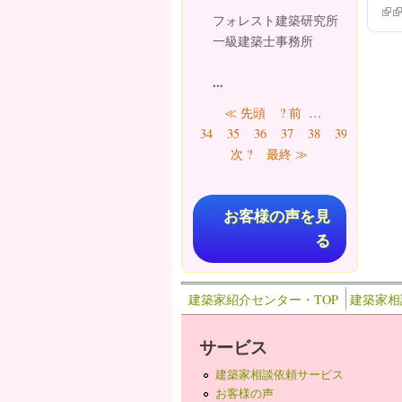
(lin
(l
フォレスト建築研究所
一級建築士事務所
...
ページ
≪ 先頭
? 前
…
41
34
35
36
37
38
39
40
次 ?
最終 ≫
お客様の声を見
る
建築家紹介センター・TOP
建築家相
サービス
建築家相談依頼サービス
お客様の声