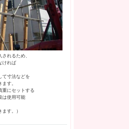
入されるため、
なければ
して寸法などを
きます。
慎重にセットする
段は使用可能
きます。）