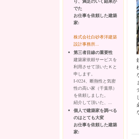
り、満足のいく結果が
でた
お仕事を依頼した建築
家:
株式会社白砂孝洋建築
設計事務所...
第三者目線の重要性
建築家依頼サービスを
利用させて頂いたＫと
申します。
I-0224、断熱性と気密
性の高い家（千葉県）
を依頼しました。
紹介して頂いた、...
個人で建築家を調べる
のはとても大変
お仕事を依頼した建築
家: