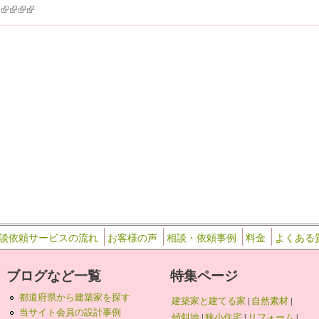
k is external)
ink is external)
(link is external)
(link is external)
(link is external)
(link is external)
42
談依頼サービスの流れ
お客様の声
相談・依頼事例
料金
よくある
ブログなど一覧
特集ページ
都道府県から建築家を探す
建築家と建てる家
|
自然素材
|
当サイト会員の設計事例
傾斜地
|
狭小住宅
|
リフォーム
|