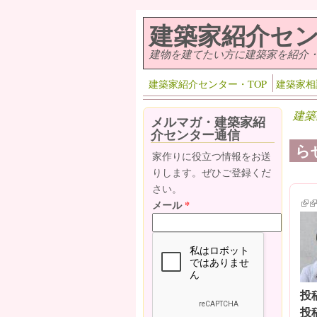
メインコンテンツに移動
建築家紹介セ
建物を建てたい方に建築家を紹介
建築家紹介センター・TOP
建築家相
建築
メルマガ・建築家紹
介センター通信
ら
家作りに役立つ情報をお送
りします。ぜひご登録くだ
さい。
(lin
(l
メール
*
投
投