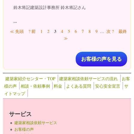
鈴木将記建築設計事務所 鈴木将記さん
...
ページ
3
≪ 先頭
? 前
1
2
4
5
6
7
8
9
…
次 ?
最終
≫
お客様の声を見る
建築家紹介センター・TOP
建築家相談依頼サービスの流れ
お客
様の声
相談・依頼事例
料金
よくある質問
安心安全宣言
サ
イトマップ
サービス
建築家相談依頼サービス
お客様の声