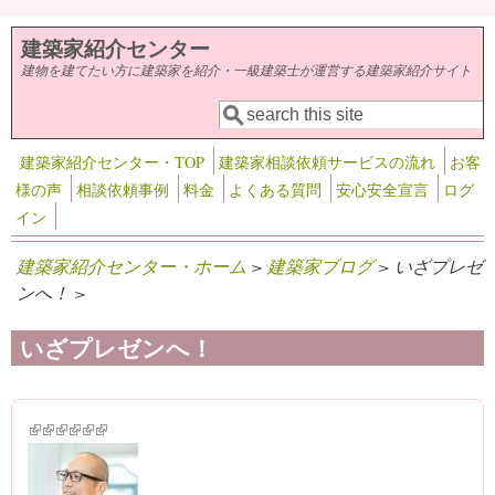
メインコンテンツに移動
建築家紹介センター
建物を建てたい方に建築家を紹介・一級建築士が運営する建築家紹介サイト
検索
検索フォーム
建築家紹介センター・TOP
建築家相談依頼サービスの流れ
お客
様の声
相談依頼事例
料金
よくある質問
安心安全宣言
ログ
イン
建築家紹介センター・ホーム
>
建築家ブログ
> いざプレゼ
ンへ！ >
いざプレゼンへ！
(link is external)
(link is external)
(link is external)
(link is external)
(link is external)
(link is external)