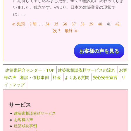
に期待して申し込みましたが、全くの無反応に終わってしま
いました。残念です。やはり、日本の建築業界の現状で
は、...
ページ
41
≪ 先頭
? 前
…
34
35
36
37
38
39
40
42
次 ?
最終 ≫
お客様の声を見る
建築家紹介センター・TOP
建築家相談依頼サービスの流れ
お客
様の声
相談・依頼事例
料金
よくある質問
安心安全宣言
サ
イトマップ
サービス
建築家相談依頼サービス
お客様の声
建築成功事例