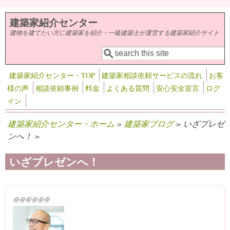
メインコンテンツに移動
建築家紹介センター
建物を建てたい方に建築家を紹介・一級建築士が運営する建築家紹介サイト
検索
検索フォーム
建築家紹介センター・TOP
建築家相談依頼サービスの流れ
お客
様の声
相談依頼事例
料金
よくある質問
安心安全宣言
ログ
イン
建築家紹介センター・ホーム
>
建築家ブログ
> いざプレゼ
ンへ！ >
いざプレゼンへ！
(link is external)
(link is external)
(link is external)
(link is external)
(link is external)
(link is external)