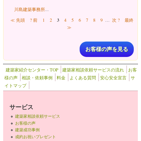
川島建築事務所
...
ページ
3
≪ 先頭
? 前
1
2
4
5
6
7
8
9
…
次 ?
最終
≫
お客様の声を見る
建築家紹介センター・TOP
建築家相談依頼サービスの流れ
お客
様の声
相談・依頼事例
料金
よくある質問
安心安全宣言
サ
イトマップ
サービス
建築家相談依頼サービス
お客様の声
建築成功事例
成約お祝いプレゼント