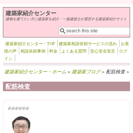
メインコンテンツに移動
建築家紹介センター
建物を建てたい方に建築家を紹介・一級建築士が運営する建築家紹介サイト
検索
検索フォーム
建築家紹介センター・TOP
建築家相談依頼サービスの流れ
お客
様の声
相談依頼事例
料金
よくある質問
安心安全宣言
ログ
イン
建築家紹介センター・ホーム
>
建築家ブログ
> 配筋検査 >
配筋検査
(link is external)
(link is external)
(link is external)
(link is external)
(link is external)
(link is external)