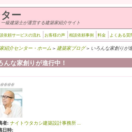
ンター
・一級建築士が運営する建築家紹介サイト
談依頼サービスの流れ
お客様の声
相談依頼事例
料金
よくある質
家紹介センター・ホーム
>
建築家ブログ
> いろんな家創りが進
ろんな家創りが進行中！
k is external)
ink is external)
(link is external)
(link is external)
(link is external)
(link is external)
稿者:
ナイトウタカシ建築設計事務所 ...
稿日時: