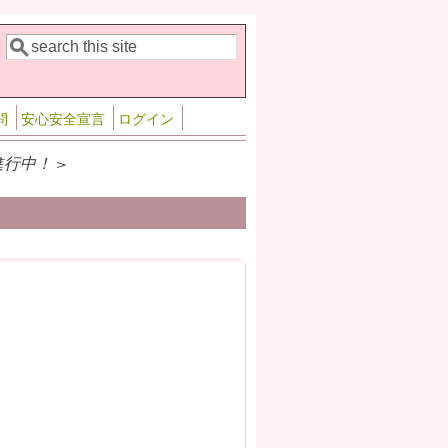
検索
検索フォーム
問
安心安全宣言
ログイン
行中！ >