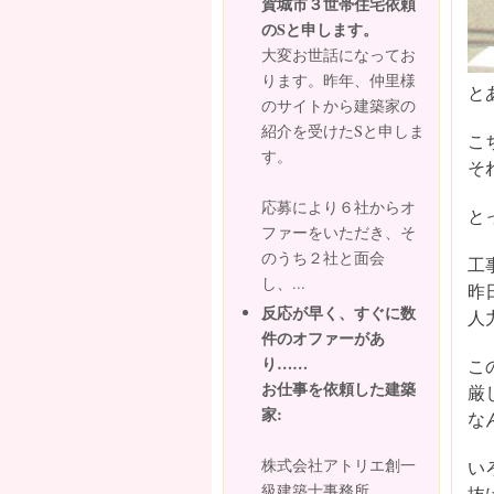
賀城市３世帯住宅依頼
のSと申します。
大変お世話になってお
ります。昨年、仲里様
と
のサイトから建築家の
紹介を受けたSと申しま
こ
す。
そ
応募により６社からオ
と
ファーをいただき、そ
のうち２社と面会
工
し、...
昨
反応が早く、すぐに数
人
件のオファーがあ
り……
こ
お仕事を依頼した建築
厳
家:
な
株式会社アトリエ創一
い
級建築士事務所
抜