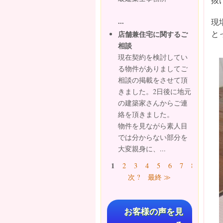
...
現
と
店舗兼住宅に関するご
相談
現在契約を検討してい
る物件がありましてご
相談の掲載をさせて頂
きました。2日後に地元
の建築家さんからご連
絡を頂きました。
物件を見ながら素人目
では分からない部分を
大変親身に、...
ページ
1
2
3
4
5
6
7
8
9
…
次 ?
最終 ≫
お客様の声を見