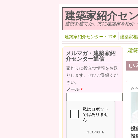
メインコンテンツに移動
建築家紹介セ
建物を建てたい方に建築家を紹介
建築家紹介センター・TOP
建築家相
建築
メルマガ・建築家紹
介センター通信
い
家作りに役立つ情報をお送
りします。ぜひご登録くだ
さい。
(lin
(l
メール
*
投
投