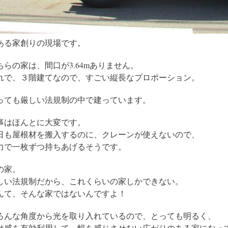
ある家創りの現場です。
ちらの家は、間口が3.64mありません。
れで、３階建てなので、すごい縦長なプロポーション。
っても厳しい法規制の中で建っています。
事はほんとに大変です。
日も屋根材を搬入するのに、クレーンが使えないので、
力で一枚ずつ持ちあげるそうです。
の家。
しい法規制だから、これくらいの家しかできない。
んて、そんな家ではないんですよ！
ろんな角度から光を取り入れているので、とっても明るく、
け感を有効利用して、幅を感じさせない広がりのある家になっ