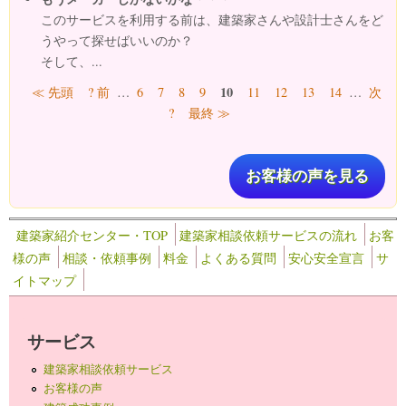
このサービスを利用する前は、建築家さんや設計士さんをど
うやって探せばいいのか？
そして、...
ページ
10
≪ 先頭
? 前
…
6
7
8
9
11
12
13
14
…
次
?
最終 ≫
お客様の声を見る
建築家紹介センター・TOP
建築家相談依頼サービスの流れ
お客
様の声
相談・依頼事例
料金
よくある質問
安心安全宣言
サ
イトマップ
サービス
建築家相談依頼サービス
お客様の声