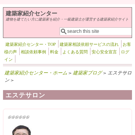
メインコンテンツに移動
建築家紹介センター
建物を建てたい方に建築家を紹介・一級建築士が運営する建築家紹介サイト
検索
検索フォーム
建築家紹介センター・TOP
建築家相談依頼サービスの流れ
お客
様の声
相談依頼事例
料金
よくある質問
安心安全宣言
ログ
イン
建築家紹介センター・ホーム
>
建築家ブログ
> エステサロ
ン >
エステサロン
(link is external)
(link is external)
(link is external)
(link is external)
(link is external)
(link is external)