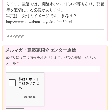
ります。最近では、炭酸水のヘッドスパ等もあり、配管
等を適切にする必要があります。
写真は、受付のイメージです。参考ＨＰ
http://www.kuwabara.tokyo/sakuhin3.html
(link is external)
(link is external)
(link is external)
(link is external)
(link is external)
(link is external)
メルマガ・建築家紹介センター通信
家作りに役立つ情報をお送りします。ぜひご登録ください。
メール
*