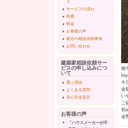
ス
サービスの流れ
特典
料金
お客様の声
最近の相談依頼事例
お問い合わせ
建築家相談依頼サー
ビスの申し込みにつ
南
いて
htt
今
選ぶ理由
金
よくある質問
い
安心安全宣言
ご
初
お客様の声
金
「ハウスメーカーが不