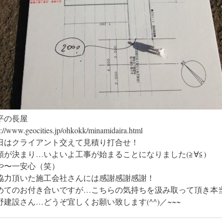
平の長屋
p://www.geocities.jp/ohkokk/minamidaira.html
日はクライアント交えて見積り打合せ！
額が決まり…いよいよ工事が始まることになりました(≧∀≦)
や〜一安心（笑）
協力頂いた施工会社さんには感謝感謝感謝！
めてのお付き合いですが…こちらの気持ちを汲み取って頂き本
野建設さん…どうぞ宜しくお願い致します(^^)／~~~