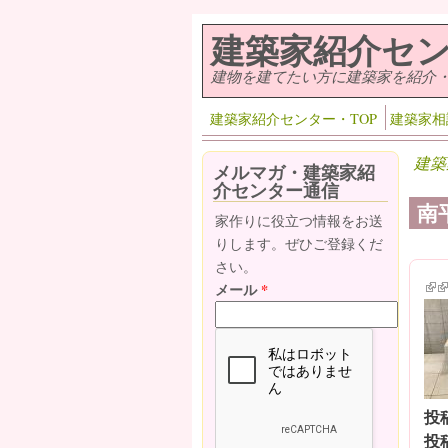
メインコンテンツに移動
建築家紹介セ
建物を建てたい方に建築家を紹介
建築家紹介センター・TOP
建築家相
建築
メルマガ・建築家紹
介センター通信
南
家作りに役立つ情報をお送
りします。ぜひご登録くだ
さい。
(lin
(l
メール
*
投
投