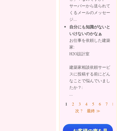
サーバーから送られて
くるメールのメッセー
ジ...
自分にも知識がないと
いけないのかなぁ
お仕事を依頼した建築
家:
H2O設計室
建築家相談依頼サービ
スに投稿する前にどん
なことで悩んでいまし
たか？:
...
ページ
1
2
3
4
5
6
7
8
9
…
次 ?
最終 ≫