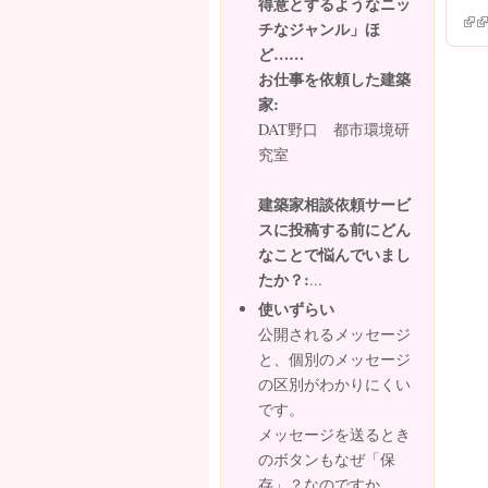
得意とするようなニッ
(lin
(l
チなジャンル」ほ
ど……
お仕事を依頼した建築
家:
DAT野口 都市環境研
究室
建築家相談依頼サービ
スに投稿する前にどん
なことで悩んでいまし
たか？:
...
使いずらい
公開されるメッセージ
と、個別のメッセージ
の区別がわかりにくい
です。
メッセージを送るとき
のボタンもなぜ「保
存」？なのですか。