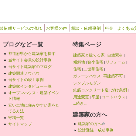
談依頼サービスの流れ
お客様の声
相談・依頼事例
料金
よくある
ブログなど一覧
特集ページ
都道府県から建築家を探す
建築家と建てる家
|
自然素材
|
当サイト会員の設計事例
傾斜地
|
狭小住宅
|
リフォーム
|
当サイト建築家のブログ
住宅
|
二世帯住宅
|
建築関連ノウハウ
ガレージハウス
|
再建築不可
|
当サイトの竣工事例
シンプルモダン
|
建築家インタビュー一覧
鉄筋コンクリート造
|
がけ条例
|
オープンハウス・建築イベン
用途変更
|
平屋
|
コートハウス
|
ト情報
...続き...
安い土地に住みやすい家をた
てる方法
建築家の方へ
寄稿一覧
建築家の方へ
(link is external)
サイトマップ
設計受注・成功事例