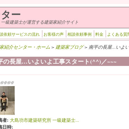
ンター
・一級建築士が運営する建築家紹介サイト
談依頼サービスの流れ
お客様の声
相談依頼事例
料金
よくある質
家紹介センター・ホーム
>
建築家ブログ
> 南平の長屋…いよいよ
平の長屋…いよいよ工事スタート(^^)／~~~
k is external)
ink is external)
(link is external)
(link is external)
(link is external)
(link is external)
稿者:
大島功市建築研究所 一級建築士...
稿日時: