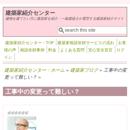
メインコンテンツに移動
建築家紹介センター
建物を建てたい方に建築家を紹介・一級建築士が運営する建築家紹介サイト
検索
検索フォーム
建築家紹介センター・TOP
建築家相談依頼サービスの流れ
お客
様の声
相談依頼事例
料金
よくある質問
安心安全宣言
ログ
イン
建築家紹介センター・ホーム
>
建築家ブログ
> 工事中の変
更って難しい？ >
工事中の変更って難しい？
(link is external)
(link is external)
(link is external)
(link is external)
(link is external)
(link is external)