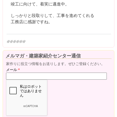
竣工に向けて、着実に邁進中。
しっかりと段取りして、工事を進めてくれる
工務店に感謝ですね。
(link is external)
(link is external)
(link is external)
(link is external)
(link is external)
(link is external)
メルマガ・建築家紹介センター通信
家作りに役立つ情報をお送りします。ぜひご登録ください。
メール
*