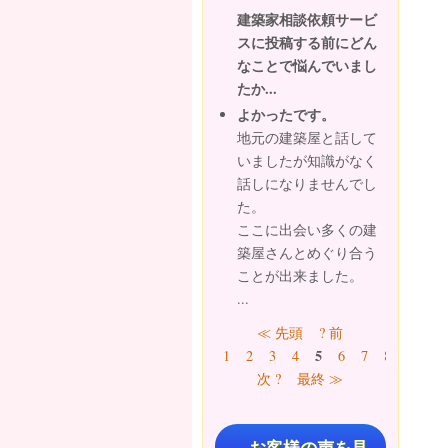
建築家相談依頼サービ
スに投稿する前にどん
なことで悩んでいまし
たか...
よかったです。
地元の建築屋と話して
いましたが知識がなく
話しになりませんでし
た。
ここに出会い多くの建
築屋さんとめぐり合う
ことが出来ました。
...
ページ
≪ 先頭
? 前
5
1
2
3
4
6
7
8
9
…
次 ?
最終 ≫