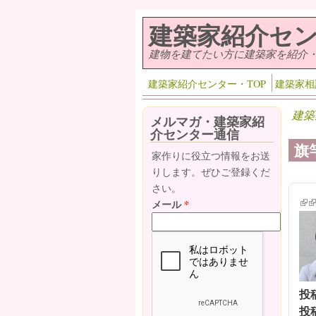
メインコンテンツに移動
建築家紹介セ
建物を建てたい方に建築家を紹介
建築家紹介センター・TOP
建築家相
建築
メルマガ・建築家紹
介センター通信
旗
家作りに役立つ情報をお送
りします。ぜひご登録くだ
さい。
(lin
(l
メール
*
投
投