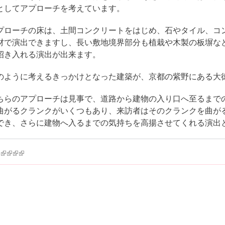
としてアプローチを考えています。
プローチの床は、土間コンクリートをはじめ、石やタイル、コ
材で演出できますし、長い敷地境界部分も植栽や木製の板塀な
招き入れる演出が出来ます。
のように考えるきっかけとなった建築が、京都の紫野にある
ちらのアプローチは見事で、道路から建物の入り口へ至るまで
曲がるクランクがいくつもあり、来訪者はそのクランクを曲が
でき、さらに建物へ入るまでの気持ちを高揚させてくれる演
k is external)
ink is external)
(link is external)
(link is external)
(link is external)
(link is external)