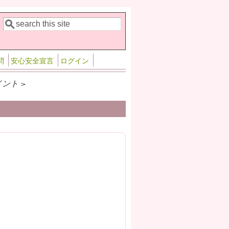
検索
検索フォーム
問
安心安全宣言
ログイン
ント >