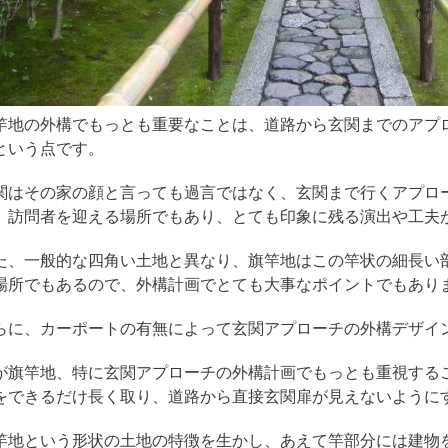
竿地の外構でもっとも重要なことは、道路から玄関までのアプ
という点です。
関はその家の顔と言っても過言ではなく、玄関まで行くアプロ
、訪問者を迎える場所でもあり、とても印象に残る演出や工
た、一般的な四角い土地と異なり、旗竿地はこの竿状の細長い
場所でもあるので、外構計画でとても大事なポイントでもあ
らに、カーポートの有無によって玄関アプローチの外構デザイ
が旗竿地、特に玄関アプローチの外構計画でもっとも重視する
をできるだけ長く取り、道路から直接玄関扉が見えないよう
竿地という形状の土地の特徴を生かし、あえて竿部分には建物