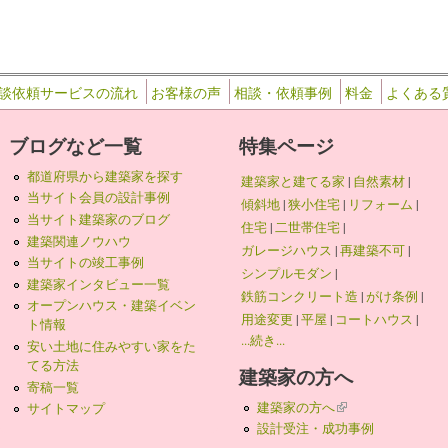
談依頼サービスの流れ
お客様の声
相談・依頼事例
料金
よくある
ブログなど一覧
特集ページ
都道府県から建築家を探す
建築家と建てる家
|
自然素材
|
当サイト会員の設計事例
傾斜地
|
狭小住宅
|
リフォーム
|
当サイト建築家のブログ
住宅
|
二世帯住宅
|
建築関連ノウハウ
ガレージハウス
|
再建築不可
|
当サイトの竣工事例
シンプルモダン
|
建築家インタビュー一覧
鉄筋コンクリート造
|
がけ条例
|
オープンハウス・建築イベン
用途変更
|
平屋
|
コートハウス
|
ト情報
...続き...
安い土地に住みやすい家をた
てる方法
建築家の方へ
寄稿一覧
建築家の方へ
(link is external)
サイトマップ
設計受注・成功事例