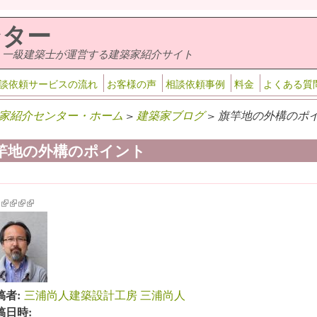
ンター
・一級建築士が運営する建築家紹介サイト
談依頼サービスの流れ
お客様の声
相談依頼事例
料金
よくある質
家紹介センター・ホーム
>
建築家ブログ
> 旗竿地の外構のポイ
竿地の外構のポイント
k is external)
ink is external)
(link is external)
(link is external)
(link is external)
(link is external)
稿者:
三浦尚人建築設計工房 三浦尚人
稿日時: