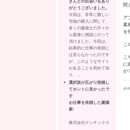
さんとの出会いをあり
間
がとうございました。
今回は、非常に難しい
ア
宅地の購入に関して、
素
多くの建築士の方々か
を
ら親身に相談にのって
頂けました。今回は、
こ
結果的に仕事の依頼に
は至らなかったのです
こ
が、このようなサイト
に
があることを初めて知
が
り、...
選択肢が広がり投稿し
(lin
(l
てホントに良かったで
す
お仕事を依頼した建築
家:
株式会社ケンチックス