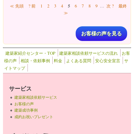
ページ
5
≪ 先頭
? 前
1
2
3
4
6
7
8
9
…
次 ?
最終
≫
お客様の声を見る
建築家紹介センター・TOP
建築家相談依頼サービスの流れ
お客
様の声
相談・依頼事例
料金
よくある質問
安心安全宣言
サ
イトマップ
サービス
建築家相談依頼サービス
お客様の声
建築成功事例
成約お祝いプレゼント