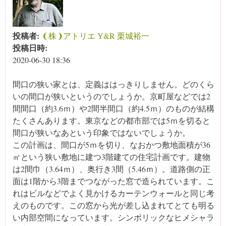
投稿者:
❨株❩アトリエ Y&R 栗城裕一
投稿日時:
2020-06-30 18:36
間口の狭い家とは、定義ははっきりしません。どのくら
いの間口が狭いというのでしょうか。京町屋などでは2
間間口（約3.6ｍ）や2間半間口（約4.5ｍ）のものが結構
たくさんあります。東京などの都市部では5ｍを切ると
間口が狭いなあという印象ではないでしょうか。
この計画は、間口が5ｍを切り、なおかつ敷地面積が36
㎡という狭い敷地に建つ3階建ての住宅計画です。建物
は2間巾（3.64ｍ）、奥行き3間（5.46ｍ）。道路側の正
面は1階から3階までつながった窓で造られています。こ
れはビルなどでよく見かけるカーテンウォールと同じ考
えのものです。この窓から光が差し込まれてとても明る
い内部空間になっています。シンボリックなヒメシャラ