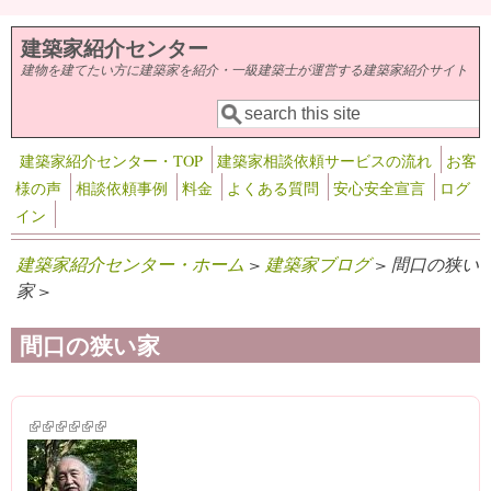
メインコンテンツに移動
建築家紹介センター
建物を建てたい方に建築家を紹介・一級建築士が運営する建築家紹介サイト
検索
検索フォーム
建築家紹介センター・TOP
建築家相談依頼サービスの流れ
お客
様の声
相談依頼事例
料金
よくある質問
安心安全宣言
ログ
イン
建築家紹介センター・ホーム
>
建築家ブログ
> 間口の狭い
家 >
間口の狭い家
(link is external)
(link is external)
(link is external)
(link is external)
(link is external)
(link is external)