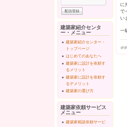
に
で
い
建築家紹介センタ
一
ー・メニュー
建築家紹介センター・
(lin
(l
トップページ
はじめてのあなたへ
建築家に設計を依頼す
るメリット
建築家に設計を依頼す
るデメリット
建築家の選び方
建築家依頼サービス
メニュー
建築家相談依頼サービ