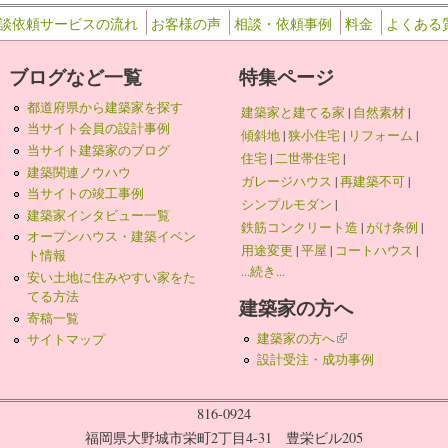
談依頼サービスの流れ
お客様の声
相談・依頼事例
料金
よくある
ブログなど一覧
特集ページ
都道府県から建築家を探す
建築家と建てる家
|
自然素材
|
当サイト会員の設計事例
傾斜地
|
狭小住宅
|
リフォーム
|
当サイト建築家のブログ
住宅
|
二世帯住宅
|
建築関連ノウハウ
ガレージハウス
|
再建築不可
|
当サイトの竣工事例
シンプルモダン
|
建築家インタビュー一覧
鉄筋コンクリート造
|
がけ条例
|
オープンハウス・建築イベン
用途変更
|
平屋
|
コートハウス
|
ト情報
...続き...
安い土地に住みやすい家をた
てる方法
建築家の方へ
寄稿一覧
建築家の方へ
(link is external)
サイトマップ
設計受注・成功事例
816-0924
福岡県大野城市栄町2丁目4-31 豊栄ビル205