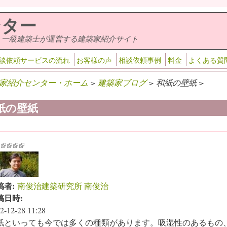
ンター
・一級建築士が運営する建築家紹介サイト
談依頼サービスの流れ
お客様の声
相談依頼事例
料金
よくある質
家紹介センター・ホーム
>
建築家ブログ
> 和紙の壁紙 >
紙の壁紙
k is external)
ink is external)
(link is external)
(link is external)
(link is external)
(link is external)
稿者:
南俊治建築研究所 南俊治
稿日時:
2-12-28 11:28
紙といっても今では多くの種類があります。吸湿性のあるもの