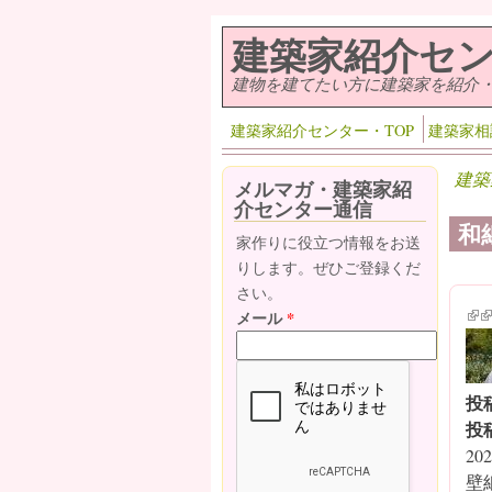
メインコンテンツに移動
建築家紹介セ
建物を建てたい方に建築家を紹介
建築家紹介センター・TOP
建築家相
建築
メルマガ・建築家紹
介センター通信
和
家作りに役立つ情報をお送
りします。ぜひご登録くだ
さい。
(lin
(l
メール
*
投
投
202
壁