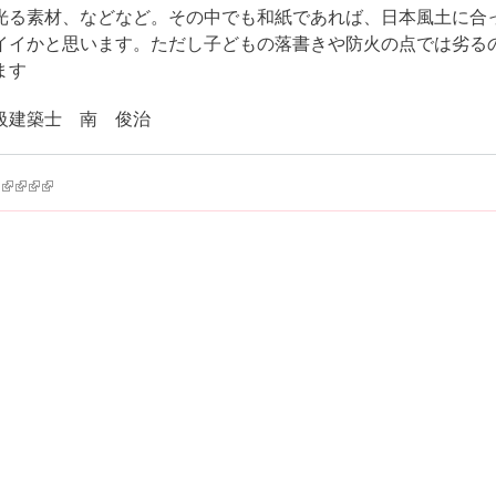
光る素材、などなど。その中でも和紙であれば、日本風土に合
イイかと思います。ただし子どもの落書きや防火の点では劣る
ます
級建築士 南 俊治
k is external)
ink is external)
(link is external)
(link is external)
(link is external)
(link is external)