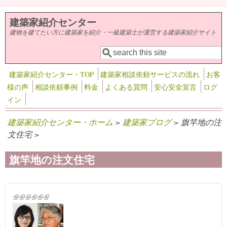
メインコンテンツに移動
建築家紹介センター
建物を建てたい方に建築家を紹介・一級建築士が運営する建築家紹介サイト
検索
検索フォーム
建築家紹介センター・TOP
建築家相談依頼サービスの流れ
お客
様の声
相談依頼事例
料金
よくある質問
安心安全宣言
ログ
イン
建築家紹介センター・ホーム
>
建築家ブログ
> 旗竿地の注
文住宅 >
旗竿地の注文住宅
(link is external)
(link is external)
(link is external)
(link is external)
(link is external)
(link is external)