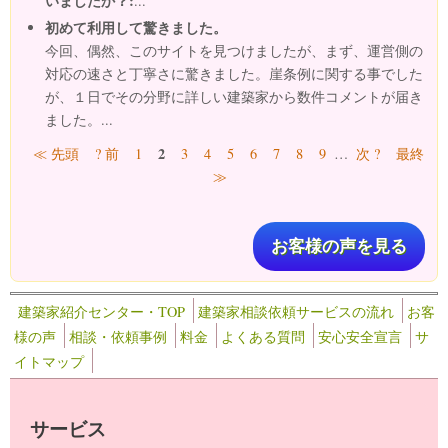
いましたか？:
...
初めて利用して驚きました。
今回、偶然、このサイトを見つけましたが、まず、運営側の
対応の速さと丁寧さに驚きました。崖条例に関する事でした
が、１日でその分野に詳しい建築家から数件コメントが届き
ました。...
ページ
2
≪ 先頭
? 前
1
3
4
5
6
7
8
9
…
次 ?
最終
≫
お客様の声を見る
建築家紹介センター・TOP
建築家相談依頼サービスの流れ
お客
様の声
相談・依頼事例
料金
よくある質問
安心安全宣言
サ
イトマップ
サービス