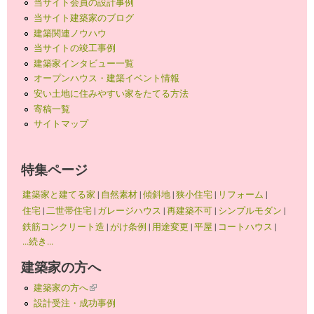
当サイト会員の設計事例
当サイト建築家のブログ
建築関連ノウハウ
当サイトの竣工事例
建築家インタビュー一覧
オープンハウス・建築イベント情報
安い土地に住みやすい家をたてる方法
寄稿一覧
サイトマップ
特集ページ
建築家と建てる家
|
自然素材
|
傾斜地
|
狭小住宅
|
リフォーム
|
住宅
|
二世帯住宅
|
ガレージハウス
|
再建築不可
|
シンプルモダン
|
鉄筋コンクリート造
|
がけ条例
|
用途変更
|
平屋
|
コートハウス
|
...続き...
建築家の方へ
建築家の方へ
(link is external)
設計受注・成功事例