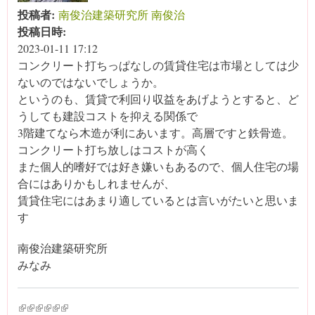
投稿者:
南俊治建築研究所 南俊治
投稿日時:
2023-01-11 17:12
コンクリート打ちっぱなしの賃貸住宅は市場としては少
ないのではないでしょうか。
というのも、賃貸で利回り収益をあげようとすると、ど
うしても建設コストを抑える関係で
3階建てなら木造が利にあいます。高層ですと鉄骨造。
コンクリート打ち放しはコストが高く
また個人的嗜好では好き嫌いもあるので、個人住宅の場
合にはありかもしれませんが、
賃貸住宅にはあまり適しているとは言いがたいと思いま
す
南俊治建築研究所
みなみ
(link is external)
(link is external)
(link is external)
(link is external)
(link is external)
(link is external)