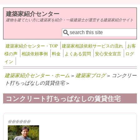
メインコンテンツに移動
建築家紹介センター
建物を建てたい方に建築家を紹介・一級建築士が運営する建築家紹介サイト
検索
検索フォーム
建築家紹介センター・TOP
建築家相談依頼サービスの流れ
お客
様の声
相談依頼事例
料金
よくある質問
安心安全宣言
ログ
イン
建築家紹介センター・ホーム
>
建築家ブログ
> コンクリー
ト打ちっぱなしの賃貸住宅 >
コンクリート打ちっぱなしの賃貸住宅
(link is external)
(link is external)
(link is external)
(link is external)
(link is external)
(link is external)