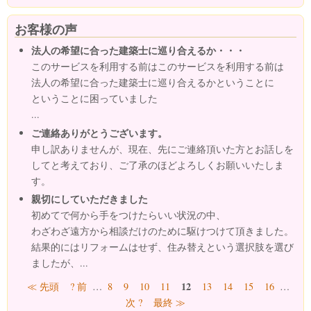
お客様の声
法人の希望に合った建築士に巡り合えるか・・・
このサービスを利用する前はこのサービスを利用する前は
法人の希望に合った建築士に巡り合えるかということに
ということに困っていました
...
ご連絡ありがとうございます。
申し訳ありませんが、現在、先にご連絡頂いた方とお話しを
してと考えており、ご了承のほどよろしくお願いいたしま
す。
親切にしていただきました
初めてで何から手をつけたらいい状況の中、
わざわざ遠方から相談だけのために駆けつけて頂きました。
結果的にはリフォームはせず、住み替えという選択肢を選び
ましたが、...
ページ
12
≪ 先頭
? 前
…
8
9
10
11
13
14
15
16
…
次 ?
最終 ≫