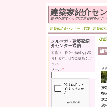
メインコンテンツに移動
建築家紹介セ
建物を建てたい方に建築家を紹介
建築家紹介センター・TOP
建築家相
建築
メルマガ・建築家紹
介センター通信
旗
家作りに役立つ情報をお送
りします。ぜひご登録くだ
さい。
(lin
(l
メール
*
投
投
202
旗