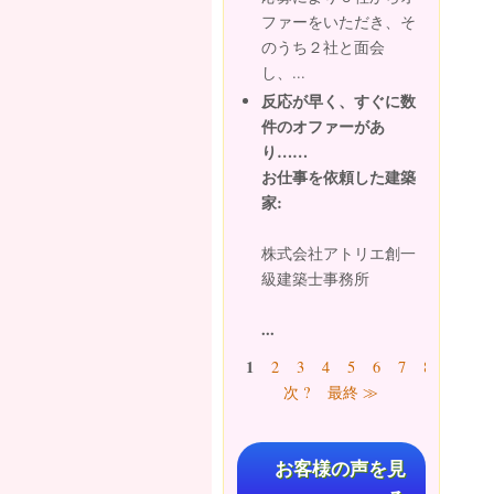
ファーをいただき、そ
のうち２社と面会
し、...
反応が早く、すぐに数
件のオファーがあ
り……
お仕事を依頼した建築
家:
株式会社アトリエ創一
級建築士事務所
...
ページ
1
2
3
4
5
6
7
8
9
…
次 ?
最終 ≫
お客様の声を見