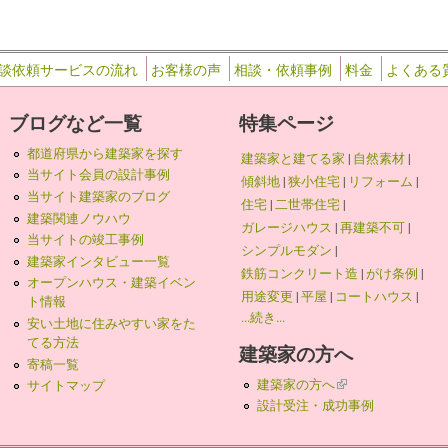
談依頼サービスの流れ
お客様の声
相談・依頼事例
料金
よくある
ブログなど一覧
特集ページ
都道府県から建築家を探す
建築家と建てる家
|
自然素材
|
当サイト会員の設計事例
傾斜地
|
狭小住宅
|
リフォーム
|
当サイト建築家のブログ
住宅
|
二世帯住宅
|
建築関連ノウハウ
ガレージハウス
|
再建築不可
|
当サイトの竣工事例
シンプルモダン
|
建築家インタビュー一覧
鉄筋コンクリート造
|
がけ条例
|
オープンハウス・建築イベン
用途変更
|
平屋
|
コートハウス
|
ト情報
...続き...
安い土地に住みやすい家をた
てる方法
建築家の方へ
寄稿一覧
建築家の方へ
(link is external)
サイトマップ
設計受注・成功事例