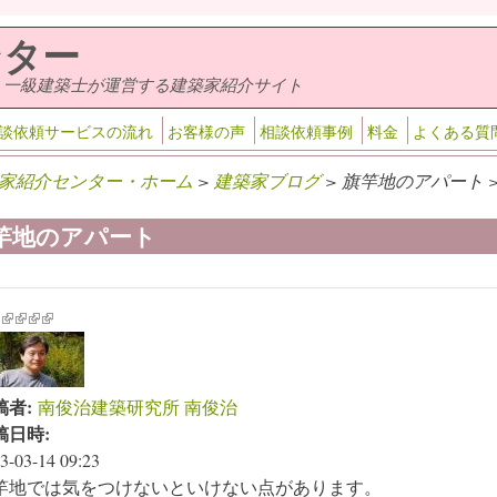
ンター
・一級建築士が運営する建築家紹介サイト
談依頼サービスの流れ
お客様の声
相談依頼事例
料金
よくある質
家紹介センター・ホーム
>
建築家ブログ
> 旗竿地のアパート 
竿地のアパート
k is external)
ink is external)
(link is external)
(link is external)
(link is external)
(link is external)
稿者:
南俊治建築研究所 南俊治
稿日時:
3-03-14 09:23
竿地では気をつけないといけない点があります。