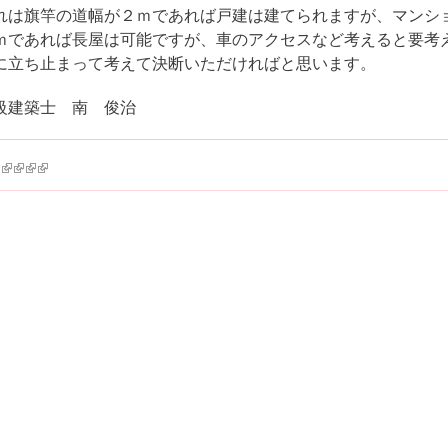
れは旗竿の道幅が２ｍであれば戸建は建てられますが、マンシ
ｍであれば長屋は可能ですが、車のアクセスなど考えると要考
に立ち止まって考えて決断いただければと思います。
級建築士 南 俊治
k is external)
ink is external)
(link is external)
(link is external)
(link is external)
(link is external)