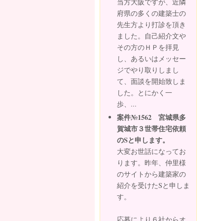
当方大阪ですが、近隣
府県の多くの建築士の
先生方より打診を頂き
ました。自己紹介文や
その方のＨＰを拝見
し、あるいはメッセー
ジでやり取りしまし
て、面談を開始致しま
した。とにかく一
歩、...
案件№1562 宮城県多
賀城市３世帯住宅依頼
のSと申します。
大変お世話になってお
ります。昨年、仲里様
のサイトから建築家の
紹介を受けたSと申しま
す。
応募により６社からオ