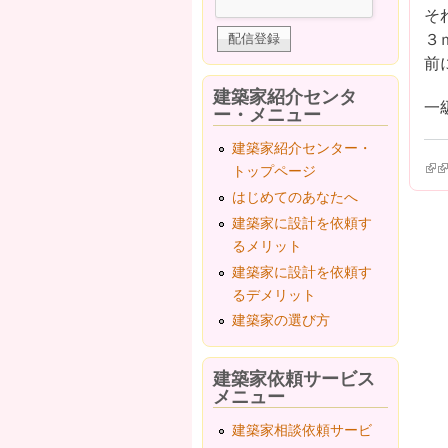
そ
３
前
建築家紹介センタ
一
ー・メニュー
建築家紹介センター・
(lin
(l
トップページ
はじめてのあなたへ
建築家に設計を依頼す
るメリット
建築家に設計を依頼す
るデメリット
建築家の選び方
建築家依頼サービス
メニュー
建築家相談依頼サービ