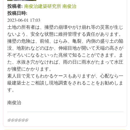
投稿者:
南俊治建築研究所 南俊治
投稿日時:
2023-06-01 17:03
土地の所有者は、擁壁の崩壊やがけ崩れ等の災害が生じ
ないよう、安全な状態に維持管理する責任があります。
擁壁の危険は、前傾、はらみ、亀裂、内側の盛り土の陥
没、地割れなどのほか、伸縮目地が開いて天端の高さが
不ぞろいになるといった兆候で知ることができます。ま
た、水抜き穴がなければ、雨の日に雨水がたまって水圧
が擁壁にかかります。
素人目で見てもわかるケースもありますが、心配なら一
級建築士とご相談し現地調査をされることをお勧めしま
す。
南俊治
(link is external)
(link is external)
(link is external)
(link is external)
(link is external)
(link is external)