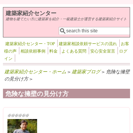
メインコンテンツに移動
建築家紹介センター
建物を建てたい方に建築家を紹介・一級建築士が運営する建築家紹介サイト
検索
検索フォーム
建築家紹介センター・TOP
建築家相談依頼サービスの流れ
お客
様の声
相談依頼事例
料金
よくある質問
安心安全宣言
ログ
イン
建築家紹介センター・ホーム
>
建築家ブログ
> 危険な擁壁
の見分け方 >
危険な擁壁の見分け方
(link is external)
(link is external)
(link is external)
(link is external)
(link is external)
(link is external)