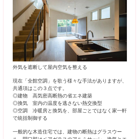
外気を遮断して屋内空気を整える
現在「全館空調」を歌う様々な手法がありますが、
共通項はこの３点です。
◎建物 高気密高断熱の省エネ建築
◎換気 室内の温度を逃さない熱交換型
◎空調 冷暖房と換気を、部屋ごとではなく家一軒
で統括制御する
一般的な木造住宅では、建物の断熱はグラスウー
ル、開口部はペアガラスのアルミサッシ、換気とエ