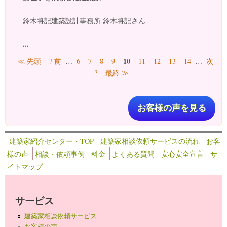
鈴木将記建築設計事務所 鈴木将記さん
...
ページ
10
≪ 先頭
? 前
…
6
7
8
9
11
12
13
14
…
次
?
最終 ≫
お客様の声を見る
建築家紹介センター・TOP
建築家相談依頼サービスの流れ
お客
様の声
相談・依頼事例
料金
よくある質問
安心安全宣言
サ
イトマップ
サービス
建築家相談依頼サービス
お客様の声