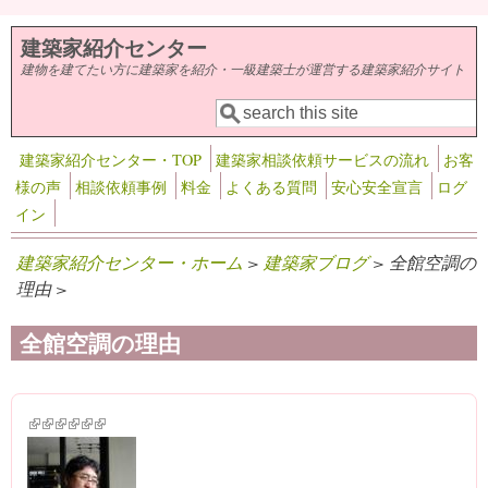
メインコンテンツに移動
建築家紹介センター
建物を建てたい方に建築家を紹介・一級建築士が運営する建築家紹介サイト
検索
検索フォーム
建築家紹介センター・TOP
建築家相談依頼サービスの流れ
お客
様の声
相談依頼事例
料金
よくある質問
安心安全宣言
ログ
イン
建築家紹介センター・ホーム
>
建築家ブログ
> 全館空調の
理由 >
全館空調の理由
(link is external)
(link is external)
(link is external)
(link is external)
(link is external)
(link is external)