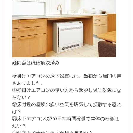
疑問点はほぼ解決済み
壁掛けエアコンの床下設置には、当初から疑問の声
もありました。
①壁掛けエアコンの使い方から逸脱し保証対象にな
らない？
②床付近の塵埃の多い空気を吸気して拡散する恐れ
は？
③床下エアコンの365日24時間稼働で本体の寿命は
短い？
④個室まで十分に温度が行き渡るか？