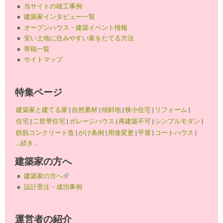
当サイトの竣工事例
建築家インタビュー一覧
オープンハウス・建築イベント情報
安い土地に住みやすい家をたてる方法
寄稿一覧
サイトマップ
特集ページ
建築家と建てる家
|
自然素材
|
傾斜地
|
狭小住宅
|
リフォーム
|
住宅
|
二世帯住宅
|
ガレージハウス
|
再建築不可
|
シンプルモダン
|
鉄筋コンクリート造
|
がけ条例
|
用途変更
|
平屋
|
コートハウス
|
...続き...
建築家の方へ
建築家の方へ
(link is external)
設計受注・成功事例
運営者の紹介