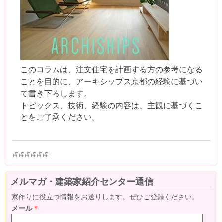
このコラムは、注文住宅を計画する方の参考になる
ことを目的に、アーキシップス京都の経験に基づい
て書き下ろします。
トピックス、技術、経験の内容は、主観に基づくこ
とをご了承ください。
(link is external)
(link is external)
(link is external)
(link is external)
(link is external)
(link is external)
メルマガ・建築家紹介センター通信
家作りに役立つ情報をお送りします。ぜひご登録ください。
メール
*