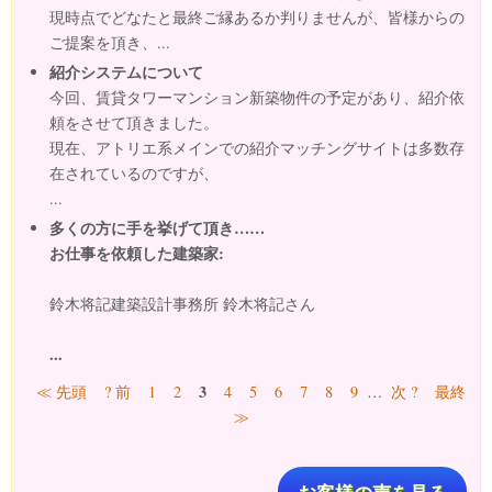
現時点でどなたと最終ご縁あるか判りませんが、皆様からの
ご提案を頂き、...
紹介システムについて
今回、賃貸タワーマンション新築物件の予定があり、紹介依
頼をさせて頂きました。
現在、アトリエ系メインでの紹介マッチングサイトは多数存
在されているのですが、
...
多くの方に手を挙げて頂き……
お仕事を依頼した建築家:
鈴木将記建築設計事務所 鈴木将記さん
...
ページ
3
≪ 先頭
? 前
1
2
4
5
6
7
8
9
…
次 ?
最終
≫