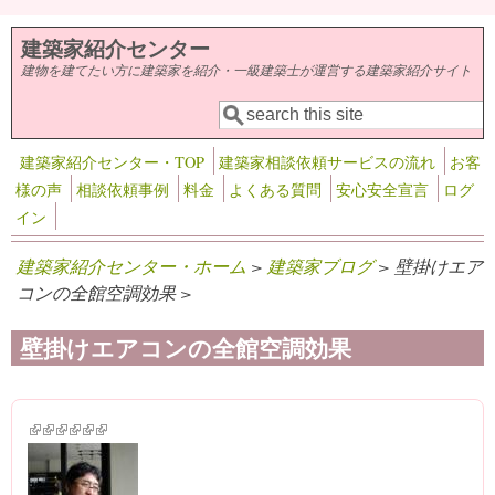
メインコンテンツに移動
建築家紹介センター
建物を建てたい方に建築家を紹介・一級建築士が運営する建築家紹介サイト
検索
検索フォーム
建築家紹介センター・TOP
建築家相談依頼サービスの流れ
お客
様の声
相談依頼事例
料金
よくある質問
安心安全宣言
ログ
イン
建築家紹介センター・ホーム
>
建築家ブログ
> 壁掛けエア
コンの全館空調効果 >
壁掛けエアコンの全館空調効果
(link is external)
(link is external)
(link is external)
(link is external)
(link is external)
(link is external)