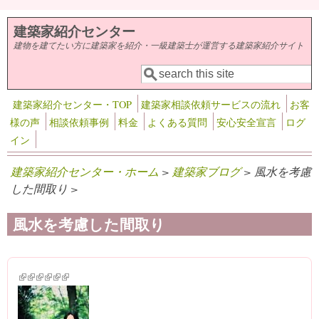
メインコンテンツに移動
建築家紹介センター
建物を建てたい方に建築家を紹介・一級建築士が運営する建築家紹介サイト
検索
検索フォーム
建築家紹介センター・TOP
建築家相談依頼サービスの流れ
お客
様の声
相談依頼事例
料金
よくある質問
安心安全宣言
ログ
イン
建築家紹介センター・ホーム
>
建築家ブログ
> 風水を考慮
した間取り >
風水を考慮した間取り
(link is external)
(link is external)
(link is external)
(link is external)
(link is external)
(link is external)