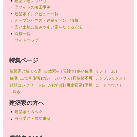
建築関連ノウハウ
当サイトの竣工事例
建築家インタビュー一覧
オープンハウス・建築イベント情報
安い土地に住みやすい家をたてる方法
寄稿一覧
サイトマップ
特集ページ
建築家と建てる家
|
自然素材
|
傾斜地
|
狭小住宅
|
リフォーム
|
住宅
|
二世帯住宅
|
ガレージハウス
|
再建築不可
|
シンプルモダン
|
鉄筋コンクリート造
|
がけ条例
|
用途変更
|
平屋
|
コートハウス
|
...続き...
建築家の方へ
建築家の方へ
(link is external)
設計受注・成功事例