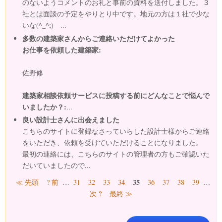
のないようコメントのお礼と事前の資料を送付しました。３
社とは面談の予定をやりとり中です。地元の方は１社で少な
いな(^_^;) ...
多数の建築家さんからご連絡いただけてよかった
お仕事を依頼した建築家:
佐野修
建築家相談依頼サービスに投稿する前にどんなことで悩んで
いましたか？:
...
良い設計士さんに出会えました
こちらのサイトに登録なさっていらした設計士様からご連絡
をいただき、依頼を受けていただけることになりました。
最初の連絡には、こちらのサイトの管理者の方もご確認いた
だいていましたので...
ページ
35
≪ 先頭
? 前
…
31
32
33
34
36
37
38
39
…
次 ?
最終 ≫