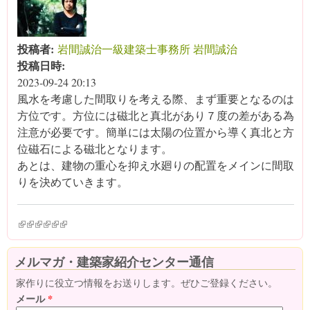
投稿者:
岩間誠治一級建築士事務所 岩間誠治
投稿日時:
2023-09-24 20:13
風水を考慮した間取りを考える際、まず重要となるのは
方位です。方位には磁北と真北があり７度の差がある為
注意が必要です。簡単には太陽の位置から導く真北と方
位磁石による磁北となります。
あとは、建物の重心を抑え水廻りの配置をメインに間取
りを決めていきます。
(link is external)
(link is external)
(link is external)
(link is external)
(link is external)
(link is external)
メルマガ・建築家紹介センター通信
家作りに役立つ情報をお送りします。ぜひご登録ください。
メール
*