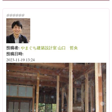
(link is external)
(link is external)
(link is external)
(link is external)
(link is external)
(link is external)
投稿者:
やまぐち建築設計室 山口 哲央
投稿日時:
2023-11-19 13:24