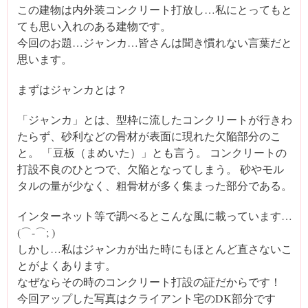
この建物は内外装コンクリート打放し…私にとってもと
ても思い入れのある建物です。
今回のお題…ジャンカ…皆さんは聞き慣れない言葉だと
思います。
まずはジャンカとは？
「ジャンカ」とは、型枠に流したコンクリートが行きわ
たらず、砂利などの骨材が表面に現れた欠陥部分のこ
と。 「豆板（まめいた）」とも言う。 コンクリートの
打設不良のひとつで、欠陥となってしまう。 砂やモル
タルの量が少なく、粗骨材が多く集まった部分である。
インターネット等で調べるとこんな風に載っています…
(⌒-⌒; )
しかし…私はジャンカが出た時にもほとんど直さないこ
とがよくあります。
なぜならその時のコンクリート打設の証だからです！
今回アップした写真はクライアント宅のDK部分です