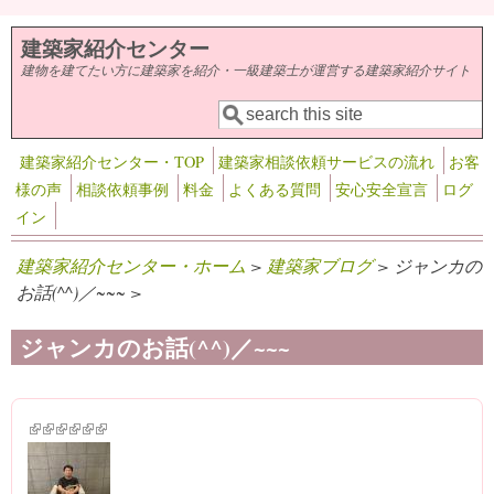
メインコンテンツに移動
建築家紹介センター
建物を建てたい方に建築家を紹介・一級建築士が運営する建築家紹介サイト
検索
検索フォーム
建築家紹介センター・TOP
建築家相談依頼サービスの流れ
お客
様の声
相談依頼事例
料金
よくある質問
安心安全宣言
ログ
イン
建築家紹介センター・ホーム
>
建築家ブログ
> ジャンカの
お話(^^)／~~~ >
ジャンカのお話(^^)／~~~
(link is external)
(link is external)
(link is external)
(link is external)
(link is external)
(link is external)