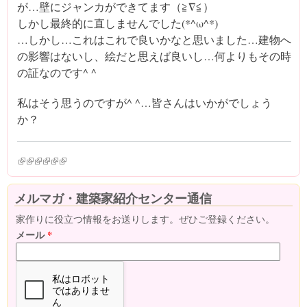
が…壁にジャンカができてます（≧∇≦）
しかし最終的に直しませんでした(*^ω^*)
…しかし…これはこれで良いかなと思いました…建物へ
の影響はないし、絵だと思えば良いし…何よりもその時
の証なのです^ ^
私はそう思うのですが^ ^…皆さんはいかがでしょう
か？
(link is external)
(link is external)
(link is external)
(link is external)
(link is external)
(link is external)
メルマガ・建築家紹介センター通信
家作りに役立つ情報をお送りします。ぜひご登録ください。
メール
*