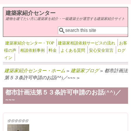
メインコンテンツに移動
建築家紹介センター
建物を建てたい方に建築家を紹介・一級建築士が運営する建築家紹介サイト
検索
検索フォーム
建築家紹介センター・TOP
建築家相談依頼サービスの流れ
お客
様の声
相談依頼事例
料金
よくある質問
安心安全宣言
ログ
イン
建築家紹介センター・ホーム
>
建築家ブログ
> 都市計画法
第５３条許可申請のお話(^^)／~~~ >
都市計画法第５３条許可申請のお話(^^)／
~~~
(link is external)
(link is external)
(link is external)
(link is external)
(link is external)
(link is external)