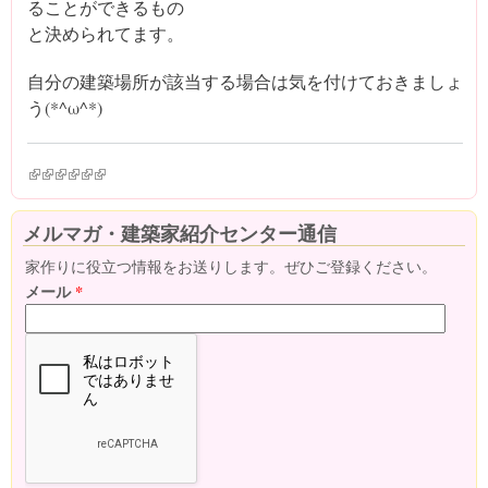
ることができるもの
と決められてます。
自分の建築場所が該当する場合は気を付けておきましょ
う(*^ω^*)
(link is external)
(link is external)
(link is external)
(link is external)
(link is external)
(link is external)
メルマガ・建築家紹介センター通信
家作りに役立つ情報をお送りします。ぜひご登録ください。
メール
*