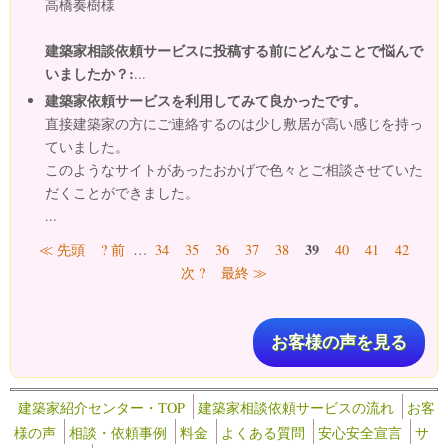
高橋奏樹様
建築家相談依頼サービスに投稿する前にどんなことで悩んで
いましたか？:
...
建築家依頼サービスを利用してみて良かったです。
直接建築家の方にご連絡するのは少し敷居が高い感じを持っ
ていました。
このようなサイトがあったおかげで色々とご相談させていた
だくことができました。
...
ページ
39
≪ 先頭
? 前
…
34
35
36
37
38
40
41
42
次 ?
最終 ≫
お客様の声を見る
建築家紹介センター・TOP
建築家相談依頼サービスの流れ
お客
様の声
相談・依頼事例
料金
よくある質問
安心安全宣言
サ