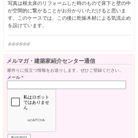
写真は根太床のリフォームした時のもので床下と壁の中
が空間的に繋がることがお分かりいただけると思いま
す。このケースでは、この後に乾燥木材による気流止め
を設けています。
(link is external)
(link is external)
(link is external)
(link is external)
(link is external)
(link is external)
メルマガ・建築家紹介センター通信
家作りに役立つ情報をお送りします。ぜひご登録ください。
メール
*