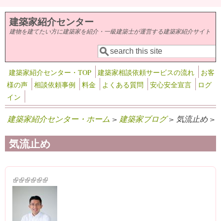
メインコンテンツに移動
建築家紹介センター
建物を建てたい方に建築家を紹介・一級建築士が運営する建築家紹介サイト
検索
検索フォーム
建築家紹介センター・TOP
建築家相談依頼サービスの流れ
お客
様の声
相談依頼事例
料金
よくある質問
安心安全宣言
ログ
イン
建築家紹介センター・ホーム
>
建築家ブログ
> 気流止め >
気流止め
(link is external)
(link is external)
(link is external)
(link is external)
(link is external)
(link is external)