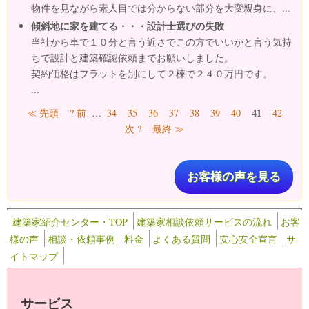
物件を見ながら素人目では分からない部分を大変親身に、...
傾斜地に家を建てる・・・設計士選びの失敗
当社から車で１０分と言う近さでこの方でいいかと言う気持
ちで設計と建築確認依頼までお願いしました。
契約価格はフラットを別にして２棟で２４０万円です。
...
ページ
41
≪ 先頭
? 前
…
34
35
36
37
38
39
40
42
次 ?
最終 ≫
お客様の声を見る
建築家紹介センター・TOP
建築家相談依頼サービスの流れ
お客
様の声
相談・依頼事例
料金
よくある質問
安心安全宣言
サ
イトマップ
サービス