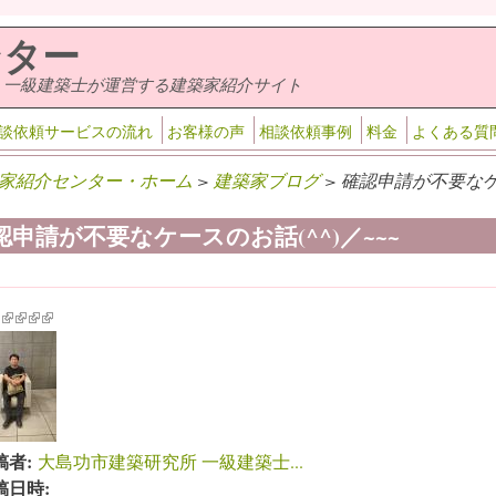
ンター
・一級建築士が運営する建築家紹介サイト
談依頼サービスの流れ
お客様の声
相談依頼事例
料金
よくある質
家紹介センター・ホーム
>
建築家ブログ
> 確認申請が不要なケー
認申請が不要なケースのお話(^^)／~~~
k is external)
ink is external)
(link is external)
(link is external)
(link is external)
(link is external)
稿者:
大島功市建築研究所 一級建築士...
稿日時: