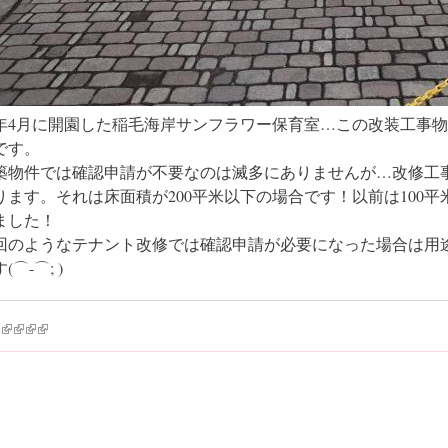
年4月に開園した稲毛海岸サンフラワー保育室…この改装工事
です。
築物件では確認申請が不要なのは滅多にありませんが…改修工
ります。それは床面積が200平米以下の場合です！以前は100
ました！
回のようなテナント改修では確認申請が必要になった場合は用
(⌒-⌒; )
k is external)
ink is external)
(link is external)
(link is external)
(link is external)
(link is external)