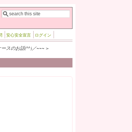
検索
検索フォーム
問
安心安全宣言
ログイン
スのお話(^^)／~~~ >