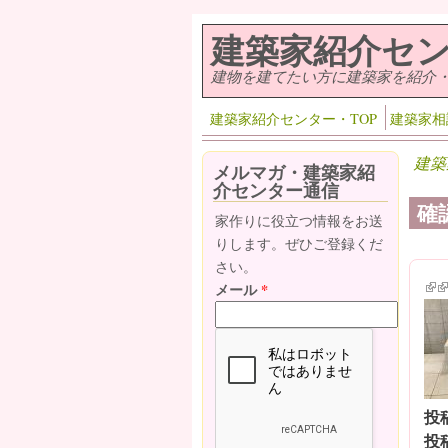
メインコンテンツに移動
建築家紹介セ
建物を建てたい方に建築家を紹介
建築家紹介センター・TOP
建築家相
建築
メルマガ・建築家紹
介センター通信
確
家作りに役立つ情報をお送
りします。ぜひご登録くだ
さい。
(lin
(l
メール
*
投
投