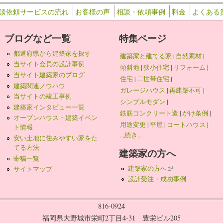
談依頼サービスの流れ
お客様の声
相談・依頼事例
料金
よくある
ブログなど一覧
特集ページ
都道府県から建築家を探す
建築家と建てる家
|
自然素材
|
当サイト会員の設計事例
傾斜地
|
狭小住宅
|
リフォーム
|
当サイト建築家のブログ
住宅
|
二世帯住宅
|
建築関連ノウハウ
ガレージハウス
|
再建築不可
|
当サイトの竣工事例
シンプルモダン
|
建築家インタビュー一覧
鉄筋コンクリート造
|
がけ条例
|
オープンハウス・建築イベン
用途変更
|
平屋
|
コートハウス
|
ト情報
...続き...
安い土地に住みやすい家をた
てる方法
建築家の方へ
寄稿一覧
建築家の方へ
(link is external)
サイトマップ
設計受注・成功事例
816-0924
福岡県大野城市栄町2丁目4-31 豊栄ビル205