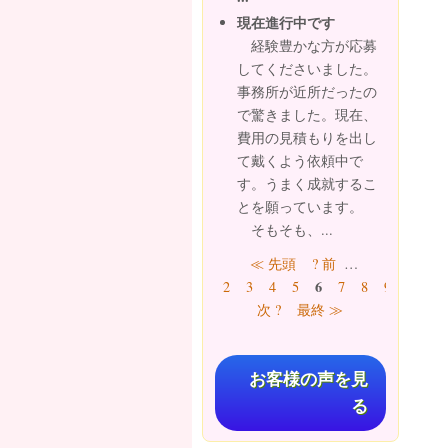
現在進行中です
経験豊かな方が応募
してくださいました。
事務所が近所だったの
で驚きました。現在、
費用の見積もりを出し
て戴くよう依頼中で
す。うまく成就するこ
とを願っています。
そもそも、...
ページ
≪ 先頭
? 前
…
6
2
3
4
5
7
8
9
10
…
次 ?
最終 ≫
お客様の声を見
る