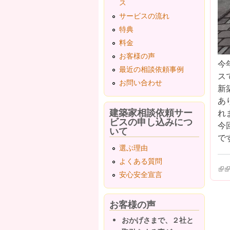
ス
サービスの流れ
特典
料金
お客様の声
今
最近の相談依頼事例
ス
お問い合わせ
新
あ
建築家相談依頼サー
れ
ビスの申し込みにつ
今
いて
です
選ぶ理由
よくある質問
(lin
(l
安心安全宣言
お客様の声
おかげさまで、２社と