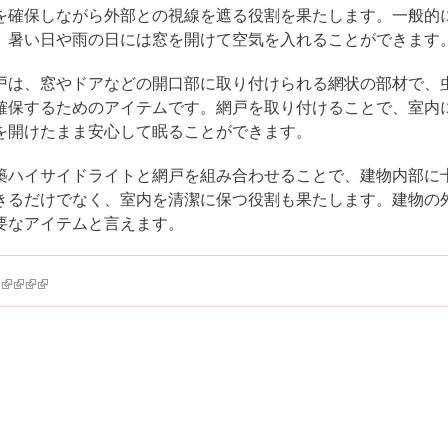
を確保しながら外部との視線を遮る役割を果たします。一般的
、暑い日や雨の日には窓を開けて空気を入れることができます
戸は、窓やドアなどの開口部に取り付けられる網状の部材で、
確保するためのアイテムです。網戸を取り付けることで、室内
を開けたまま安心して眠ることができます。
築ハイサイドライトと網戸を組み合わせることで、建物内部に
きるだけでなく、室内を清潔に保つ役割も果たします。建物の
要なアイテムと言えます。
k is external)
ink is external)
(link is external)
(link is external)
(link is external)
(link is external)