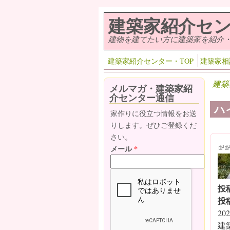
メインコンテンツに移動
建築家紹介セ
建物を建てたい方に建築家を紹介
建築家紹介センター・TOP
建築家相
建築
メルマガ・建築家紹
介センター通信
ハ
家作りに役立つ情報をお送
りします。ぜひご登録くだ
さい。
(lin
(l
メール
*
投
投
202
建