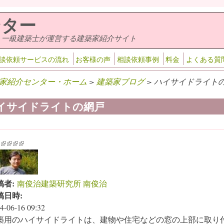
ンター
・一級建築士が運営する建築家紹介サイト
談依頼サービスの流れ
お客様の声
相談依頼事例
料金
よくある質
家紹介センター・ホーム
>
建築家ブログ
> ハイサイドライトの
イサイドライトの網戸
k is external)
ink is external)
(link is external)
(link is external)
(link is external)
(link is external)
稿者:
南俊治建築研究所 南俊治
稿日時:
4-06-16 09:32
築用のハイサイドライトは、建物や住宅などの窓の上部に取り