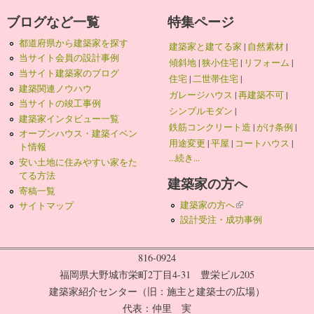
ブログなど一覧
特集ページ
都道府県から建築家を探す
建築家と建てる家
|
自然素材
|
当サイト会員の設計事例
傾斜地
|
狭小住宅
|
リフォーム
|
当サイト建築家のブログ
住宅
|
二世帯住宅
|
建築関連ノウハウ
ガレージハウス
|
再建築不可
|
当サイトの竣工事例
シンプルモダン
|
建築家インタビュー一覧
鉄筋コンクリート造
|
がけ条例
|
オープンハウス・建築イベン
用途変更
|
平屋
|
コートハウス
|
ト情報
...続き...
安い土地に住みやすい家をた
てる方法
建築家の方へ
寄稿一覧
建築家の方へ
(link is external)
サイトマップ
設計受注・成功事例
816-0924
福岡県大野城市栄町2丁目4-31 豊栄ビル205
建築家紹介センター（旧：施主と建築士の広場）
代表：仲里 実