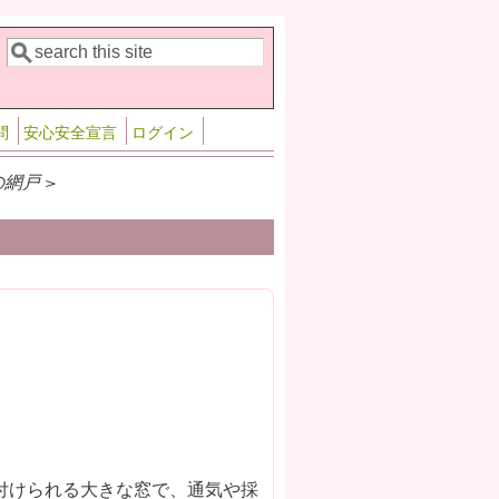
検索
検索フォーム
問
安心安全宣言
ログイン
網戸 >
付けられる大きな窓で、通気や採