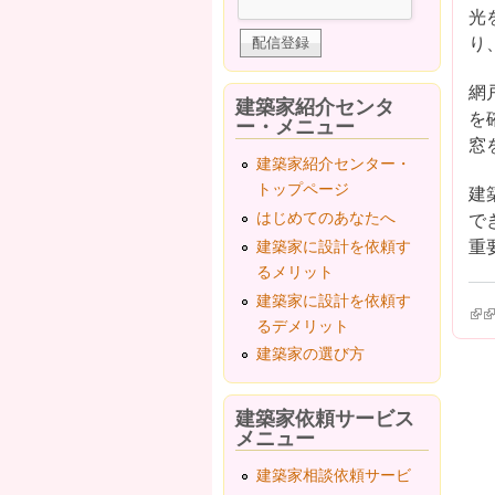
光
り
網
建築家紹介センタ
を
ー・メニュー
窓
建築家紹介センター・
トップページ
建
はじめてのあなたへ
で
重
建築家に設計を依頼す
るメリット
建築家に設計を依頼す
(lin
(l
るデメリット
建築家の選び方
建築家依頼サービス
メニュー
建築家相談依頼サービ