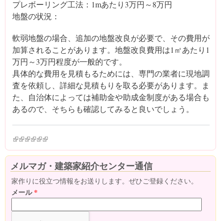
プレボーリング工法：1mあたり3万円～8万円
地盤の状況：
軟弱地盤の場合、追加の地盤改良が必要で、その費用が
加算されることがあります。地盤改良費用は1㎡あたり1
万円～3万円程度が一般的です。
具体的な費用を見積もるためには、専門の業者に現地調
査を依頼し、詳細な見積もりを取る必要があります。ま
た、自治体によっては補助金や助成金制度がある場合も
あるので、そちらも確認してみると良いでしょう。
(link is external)
(link is external)
(link is external)
(link is external)
(link is external)
(link is external)
メルマガ・建築家紹介センター通信
家作りに役立つ情報をお送りします。ぜひご登録ください。
メール
*