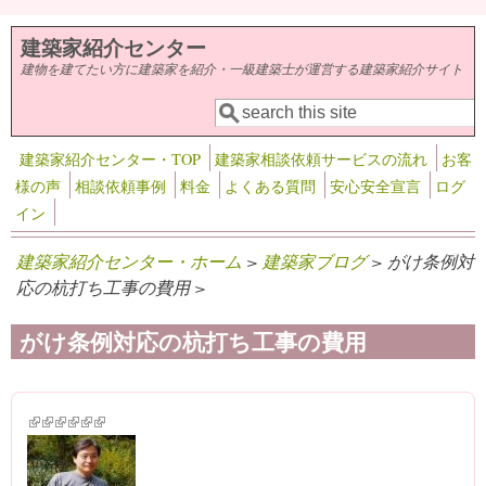
メインコンテンツに移動
建築家紹介センター
建物を建てたい方に建築家を紹介・一級建築士が運営する建築家紹介サイト
検索
検索フォーム
建築家紹介センター・TOP
建築家相談依頼サービスの流れ
お客
様の声
相談依頼事例
料金
よくある質問
安心安全宣言
ログ
イン
建築家紹介センター・ホーム
>
建築家ブログ
> がけ条例対
応の杭打ち工事の費用 >
がけ条例対応の杭打ち工事の費用
(link is external)
(link is external)
(link is external)
(link is external)
(link is external)
(link is external)