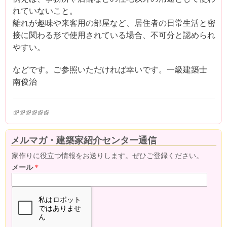
れていないこと。
離れが趣味や来客用の部屋など、居住者の日常生活と密
接に関わる形で使用されている場合、不可分と認められ
やすい。
などです。ご参照いただければ幸いです。一級建築士
南俊治
(link is external)
(link is external)
(link is external)
(link is external)
(link is external)
(link is external)
メルマガ・建築家紹介センター通信
家作りに役立つ情報をお送りします。ぜひご登録ください。
メール
*