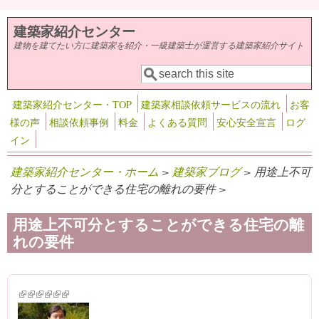
メインコンテンツに移動
建築家紹介センター
建物を建てたい方に建築家を紹介・一級建築士が運営する建築家紹介サイト
検索
検索フォーム
建築家紹介センター・TOP
建築家相談依頼サービスの流れ
お客
様の声
相談依頼事例
料金
よくある質問
安心安全宣言
ログ
イン
建築家紹介センター・ホーム
>
建築家ブログ
> 用途上不可
分とすることができる住宅の離れの要件 >
用途上不可分とすることができる住宅の離
れの要件
(link is external)
(link is external)
(link is external)
(link is external)
(link is external)
(link is external)