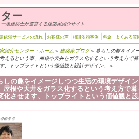
ンター
・一級建築士が運営する建築家紹介サイト
談依頼サービスの流れ
お客様の声
相談依頼事例
料金
よくある質
家紹介センター・ホーム
>
建築家ブログ
> 暮らしの趣をイメ
考えるという事、屋根や天井をガラス化するという考え方で暮
す、トップライトという価値観と設計デザイン。 >
らしの趣をイメージしつつ生活の環境デザイン
、屋根や天井をガラス化するという考え方で暮
変化させます、トップライトという価値観と設
k is external)
ink is external)
(link is external)
(link is external)
(link is external)
(link is external)