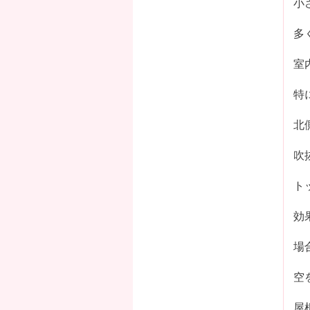
小
多
室
特
北
吹
ト
効
場
空
屋