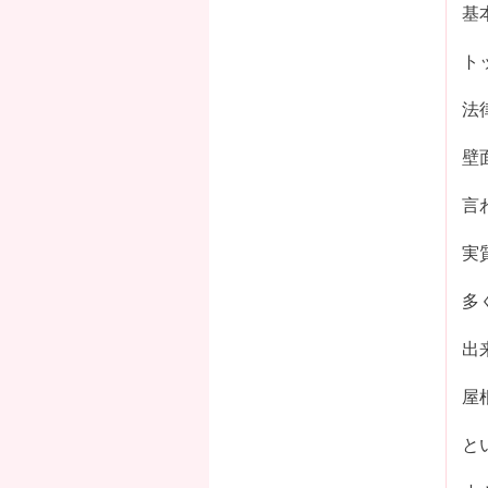
基
ト
法
壁
言
実
多
出
屋
と