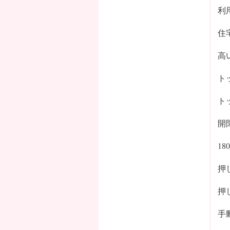
利
住
高
ト
ト
開
1
押
押
手