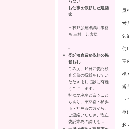
らない
お仕事を依頼した建築
屋
家
考
三村邦彦建築設計事務
所 三村 邦彦様
勿
...
使
委託検査業務依頼の掲
室
載お礼
この度、16日に委託検
様
査業務の掲載をしてい
ただきまして誠に有難
総
うございます。
弊社が東京と言うこと
ト
もあり、東京都・横浜
市・神戸市の方から、
壁
ご連絡いただき、現在
委託業務の説明を...
多
一括で複数の建築家か