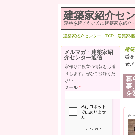
メインコンテンツに移動
建築家紹介セ
建物を建てたい方に建築家を紹介
建築家紹介センター・TOP
建築家相
建築
メルマガ・建築家紹
能を
介センター通信
せま
家作りに役立つ情報をお送
りします。ぜひご登録くだ
暮
さい。
事
メール
*
を
(lin
(l