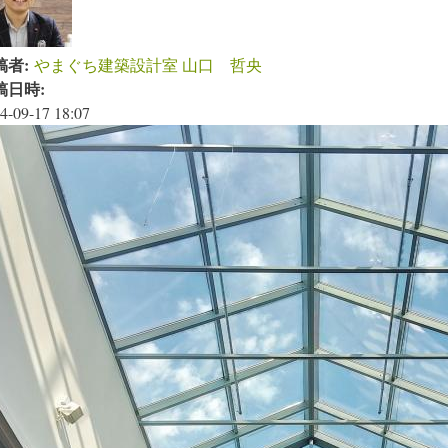
稿者:
やまぐち建築設計室 山口 哲央
稿日時:
4-09-17 18:07