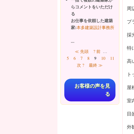
らコメントをいただけ
周
る
お仕事を依頼した建築
プ
家:
本多建築設計事務所
採
...
特
ページ
≪ 先頭
? 前
…
9
5
6
7
8
10
11
12
13
高
次 ?
最終 ≫
ト
お客様の声を見
屋
る
室
目
外