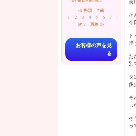
実
ページ
≪ 先頭
? 前
そ
4
1
2
3
5
6
7
8
9
…
今
次 ?
最終 ≫
ト
指
お客様の声を見
る
た
別
タ
多
そ
し
そ
っ