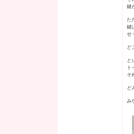
鍵
た
鍵
せ
ど
と
ト
そ
ど
み