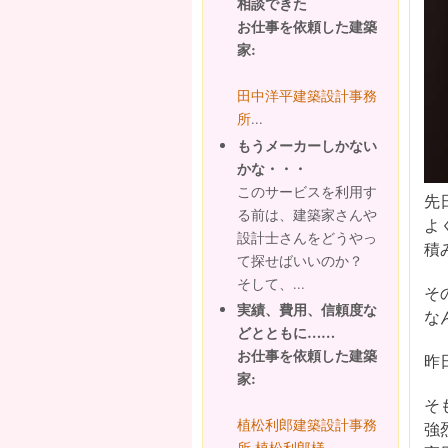
相談できた
お仕事を依頼した建築
家:
田中洋平建築設計事務
所
...
もうメーカーしかない
かな・・・
このサービスを利用す
先
る前は、建築家さんや
よ
設計士さんをどうやっ
積
て探せばいいのか？
そして、...
そ
実績、費用、信頼度な
な
どとともに……
お仕事を依頼した建築
昨
家:
そ
植松利郎建築設計事務
強
所 植松利郎様...