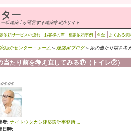
ンター
・一級建築士が運営する建築家紹介サイト
談依頼サービスの流れ
お客様の声
相談依頼事例
料金
よくある質
家紹介センター・ホーム
>
建築家ブログ
> 家の当たり前を考
の当たり前を考え直してみる⑰（トイレ②）
k is external)
ink is external)
(link is external)
(link is external)
(link is external)
(link is external)
稿者:
ナイトウタカシ建築設計事務所 ...
稿日時: