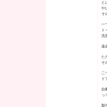
と
や
そ
一
ト
洗
遠
た
そ
二
ド
自
っ
製