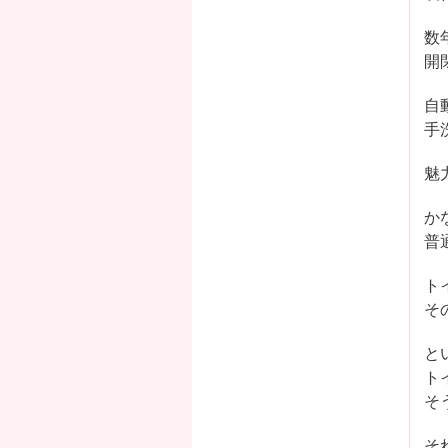
数
開
自
手
魅
か
普
ト
そ
と
ト
そ
そ