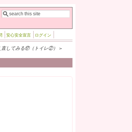
検索
検索フォーム
問
安心安全宣言
ログイン
え直してみる⑰（トイレ②） >