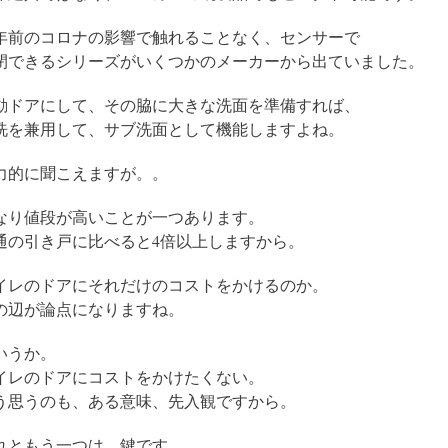
年前のコロナの影響で触れることなく、センサーで
閉できるシリーズがいくつかのメーカーから出ていました。
動ドアにして、その脇に大きな洗面を準備すれば、
洗を兼用して、サブ洗面として機能しますよね。
力的に聞こえますが。。
なり値段が高いことが一つあります。
通の引き戸に比べると4倍以上しますから。
イレのドアにそれだけのコストをかけるのか。
の辺が論点になりますね。
いうか。
イレのドアにコストをかけたくない。
う思うのも、ある意味、先入観ですから。
れともう一つは、鍵です。