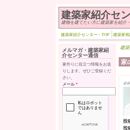
メインコンテンツに移動
建築家紹介セ
建物を建てたい方に建築家を紹介
建築家紹介センター・TOP
建築家相
建築
メルマガ・建築家紹
介センター通信
家
家作りに役立つ情報をお送
りします。ぜひご登録くだ
さい。
(lin
(l
メール
*
投
投