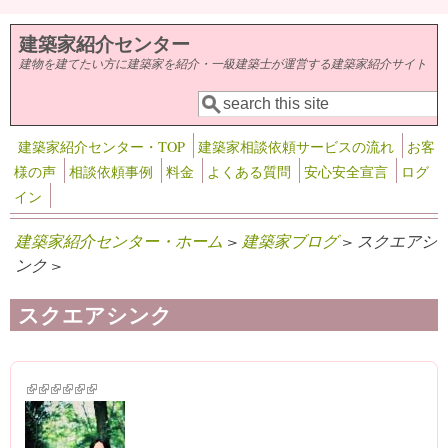
メインコンテンツに移動
建築家紹介センター
建物を建てたい方に建築家を紹介・一級建築士が運営する建築家紹介サイト
検索
検索フォーム
建築家紹介センター・TOP
建築家相談依頼サービスの流れ
お客
様の声
相談依頼事例
料金
よくある質問
安心安全宣言
ログ
イン
建築家紹介センター・ホーム
>
建築家ブログ
> スクエアシ
ンク >
スクエアシンク
(link is external)
(link is external)
(link is external)
(link is external)
(link is external)
(link is external)