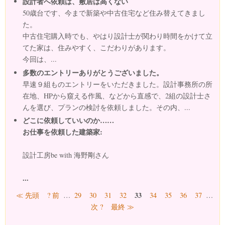
設計者へ依頼は、敷居は高くない
50歳台です、今まで新築や中古住宅など住み替えてきまし
た。
中古住宅購入時でも、やはり設計士が関わり時間をかけて立
てた家は、住みやすく、こだわりがあります。
今回は、...
多数のエントリーありがとうございました。
早速９組ものエントリーをいただきました。設計事務所の所
在地、HPから窺える作風、などから直感で、2組の設計士さ
んを選び、プランの検討を依頼しました。その内、...
どこに依頼していいのか……
お仕事を依頼した建築家:
設計工房be with 海野剛さん
...
ページ
33
≪ 先頭
? 前
…
29
30
31
32
34
35
36
37
…
次 ?
最終 ≫