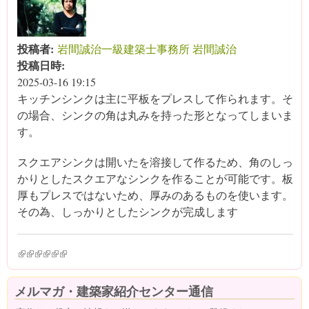
投稿者:
岩間誠治一級建築士事務所 岩間誠治
投稿日時:
2025-03-16 19:15
キッチンシンクは主に平板をプレスして作られます。そ
の場合、シンクの角は丸みを持った形となってしまいま
す。
スクエアシンクは開いたを溶接して作るため、角のしっ
かりとしたスクエアなシンクを作ることが可能です。板
厚もプレスではないため、厚みのあるものを使います。
その為、しっかりとしたシンクが完成します
(link is external)
(link is external)
(link is external)
(link is external)
(link is external)
(link is external)
メルマガ・建築家紹介センター通信