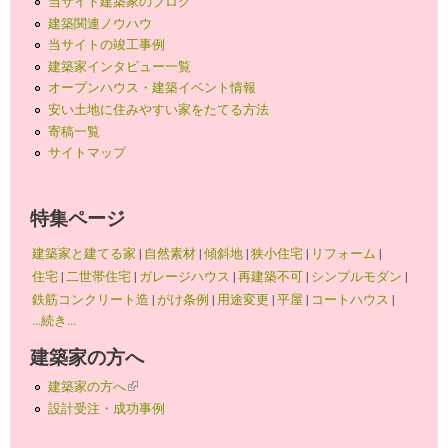
当サイト建築家のブログ
建築関連ノウハウ
当サイトの竣工事例
建築家インタビュー一覧
オープンハウス・建築イベント情報
安い土地に住みやすい家をたてる方法
寄稿一覧
サイトマップ
特集ページ
建築家と建てる家
|
自然素材
|
傾斜地
|
狭小住宅
|
リフォーム
|
住宅
|
二世帯住宅
|
ガレージハウス
|
再建築不可
|
シンプルモダン
|
鉄筋コンクリート造
|
がけ条例
|
用途変更
|
平屋
|
コートハウス
|
...続き...
建築家の方へ
建築家の方へ
(link is external)
設計受注・成功事例