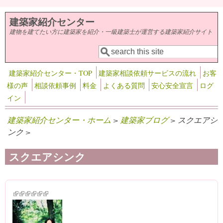
メインコンテンツに移動
建築家紹介センター
建物を建てたい方に建築家を紹介・一級建築士が運営する建築家紹介サイト
検索
検索フォーム
建築家紹介センター・TOP
建築家相談依頼サービスの流れ
お客
様の声
相談依頼事例
料金
よくある質問
安心安全宣言
ログ
イン
建築家紹介センター・ホーム
>
建築家ブログ
> スクエアシ
ンク >
スクエアシンク
(link is external)
(link is external)
(link is external)
(link is external)
(link is external)
(link is external)