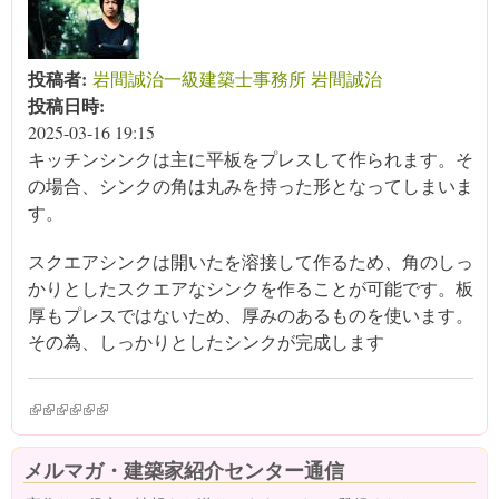
投稿者:
岩間誠治一級建築士事務所 岩間誠治
投稿日時:
2025-03-16 19:15
キッチンシンクは主に平板をプレスして作られます。そ
の場合、シンクの角は丸みを持った形となってしまいま
す。
スクエアシンクは開いたを溶接して作るため、角のしっ
かりとしたスクエアなシンクを作ることが可能です。板
厚もプレスではないため、厚みのあるものを使います。
その為、しっかりとしたシンクが完成します
(link is external)
(link is external)
(link is external)
(link is external)
(link is external)
(link is external)
メルマガ・建築家紹介センター通信