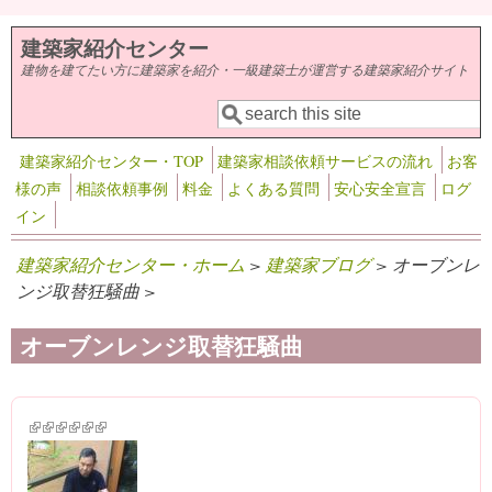
メインコンテンツに移動
建築家紹介センター
建物を建てたい方に建築家を紹介・一級建築士が運営する建築家紹介サイト
検索
検索フォーム
建築家紹介センター・TOP
建築家相談依頼サービスの流れ
お客
様の声
相談依頼事例
料金
よくある質問
安心安全宣言
ログ
イン
建築家紹介センター・ホーム
>
建築家ブログ
> オーブンレ
ンジ取替狂騒曲 >
オーブンレンジ取替狂騒曲
(link is external)
(link is external)
(link is external)
(link is external)
(link is external)
(link is external)