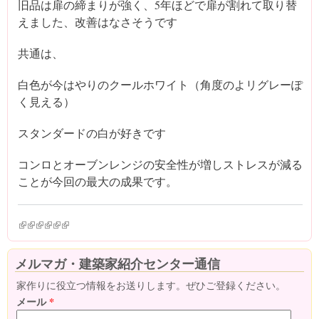
旧品は扉の締まりが強く、5年ほどで扉が割れて取り替
えました、改善はなさそうです
共通は、
白色が今はやりのクールホワイト（角度のよリグレーぽ
く見える）
スタンダードの白が好きです
コンロとオーブンレンジの安全性が増しストレスが減る
ことが今回の最大の成果です。
(link is external)
(link is external)
(link is external)
(link is external)
(link is external)
(link is external)
メルマガ・建築家紹介センター通信
家作りに役立つ情報をお送りします。ぜひご登録ください。
メール
*