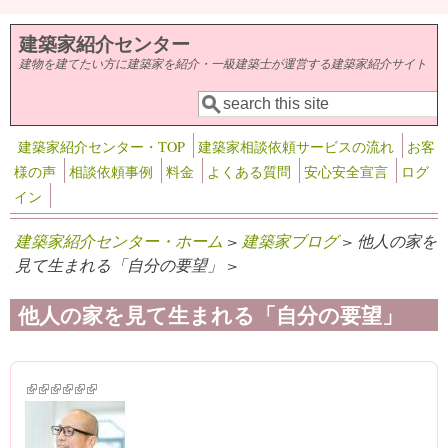
メインコンテンツに移動
建築家紹介センター
建物を建てたい方に建築家を紹介・一級建築士が運営する建築家紹介サイト
検索
検索フォーム
建築家紹介センター・TOP
建築家相談依頼サービスの流れ
お客
様の声
相談依頼事例
料金
よくある質問
安心安全宣言
ログ
イン
建築家紹介センター・ホーム
>
建築家ブログ
> 他人の家を
見て生まれる「自分の要望」 >
他人の家を見て生まれる「自分の要望」
(link is external)
(link is external)
(link is external)
(link is external)
(link is external)
(link is external)