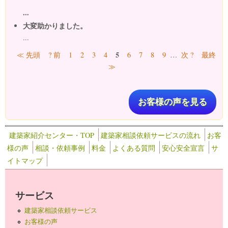
...
大変助かりました。
...
ページ
5
≪ 先頭
? 前
1
2
3
4
6
7
8
9
…
次 ?
最終
≫
お客様の声を見る
建築家紹介センター・TOP
建築家相談依頼サービスの流れ
お客
様の声
相談・依頼事例
料金
よくある質問
安心安全宣言
サ
イトマップ
サービス
建築家相談依頼サービス
お客様の声