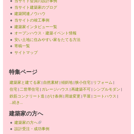
当サイト会員の設計事例
当サイト建築家のブログ
建築関連ノウハウ
当サイトの竣工事例
建築家インタビュー一覧
オープンハウス・建築イベント情報
安い土地に住みやすい家をたてる方法
寄稿一覧
サイトマップ
特集ページ
建築家と建てる家
|
自然素材
|
傾斜地
|
狭小住宅
|
リフォーム
|
住宅
|
二世帯住宅
|
ガレージハウス
|
再建築不可
|
シンプルモダン
|
鉄筋コンクリート造
|
がけ条例
|
用途変更
|
平屋
|
コートハウス
|
...続き...
建築家の方へ
建築家の方へ
(link is external)
設計受注・成功事例