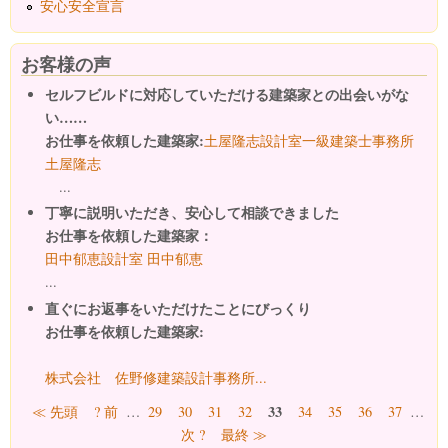
安心安全宣言
お客様の声
セルフビルドに対応していただける建築家との出会いがな
い……
お仕事を依頼した建築家:
土屋隆志設計室一級建築士事務所
土屋隆志
...
丁寧に説明いただき、安心して相談できました
お仕事を依頼した建築家：
田中郁恵設計室 田中郁恵
...
直ぐにお返事をいただけたことにびっくり
お仕事を依頼した建築家:
株式会社 佐野修建築設計事務所...
ページ
33
≪ 先頭
? 前
…
29
30
31
32
34
35
36
37
…
次 ?
最終 ≫