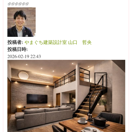
(link is external)
(link is external)
(link is external)
(link is external)
(link is external)
(link is external)
投稿者:
やまぐち建築設計室 山口 哲央
投稿日時:
2026-02-19 22:43