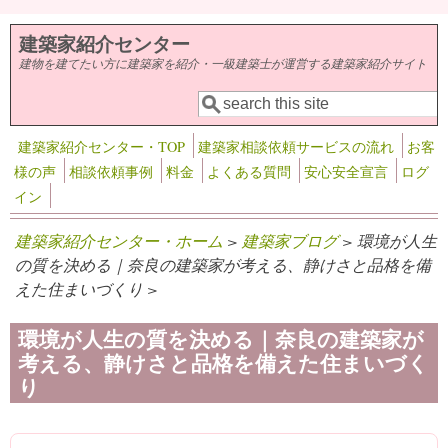
メインコンテンツに移動
建築家紹介センター
建物を建てたい方に建築家を紹介・一級建築士が運営する建築家紹介サイト
検索
検索フォーム
建築家紹介センター・TOP
建築家相談依頼サービスの流れ
お客
様の声
相談依頼事例
料金
よくある質問
安心安全宣言
ログ
イン
建築家紹介センター・ホーム
>
建築家ブログ
> 環境が人生
の質を決める｜奈良の建築家が考える、静けさと品格を備
えた住まいづくり >
環境が人生の質を決める｜奈良の建築家が
考える、静けさと品格を備えた住まいづく
り