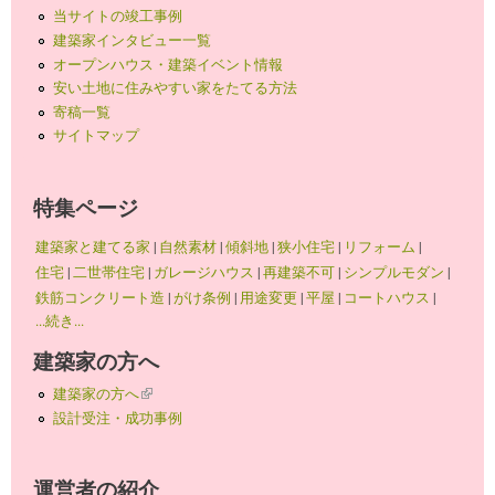
当サイトの竣工事例
建築家インタビュー一覧
オープンハウス・建築イベント情報
安い土地に住みやすい家をたてる方法
寄稿一覧
サイトマップ
特集ページ
建築家と建てる家
|
自然素材
|
傾斜地
|
狭小住宅
|
リフォーム
|
住宅
|
二世帯住宅
|
ガレージハウス
|
再建築不可
|
シンプルモダン
|
鉄筋コンクリート造
|
がけ条例
|
用途変更
|
平屋
|
コートハウス
|
...続き...
建築家の方へ
建築家の方へ
(link is external)
設計受注・成功事例
運営者の紹介