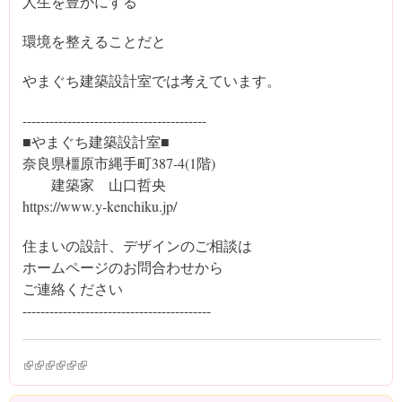
人生を豊かにする
環境を整えることだと
やまぐち建築設計室では考えています。
‐----------------------------------------
■やまぐち建築設計室■
奈良県橿原市縄手町387-4(1階)
建築家 山口哲央
https://www.y-kenchiku.jp/
住まいの設計、デザインのご相談は
ホームページのお問合わせから
ご連絡ください
------------‐-----------------------------
(link is external)
(link is external)
(link is external)
(link is external)
(link is external)
(link is external)