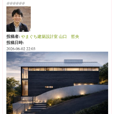
(link is external)
(link is external)
(link is external)
(link is external)
(link is external)
(link is external)
投稿者:
やまぐち建築設計室 山口 哲央
投稿日時:
2026-06-02 22:03