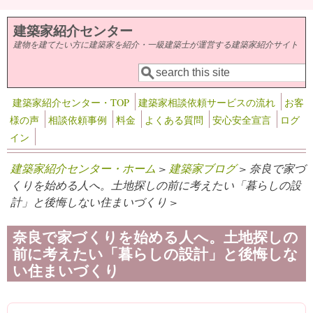
メインコンテンツに移動
建築家紹介センター
建物を建てたい方に建築家を紹介・一級建築士が運営する建築家紹介サイト
検索
検索フォーム
建築家紹介センター・TOP
建築家相談依頼サービスの流れ
お客
様の声
相談依頼事例
料金
よくある質問
安心安全宣言
ログ
イン
建築家紹介センター・ホーム
>
建築家ブログ
> 奈良で家づ
くりを始める人へ。土地探しの前に考えたい「暮らしの設
計」と後悔しない住まいづくり >
奈良で家づくりを始める人へ。土地探しの
前に考えたい「暮らしの設計」と後悔しな
い住まいづくり