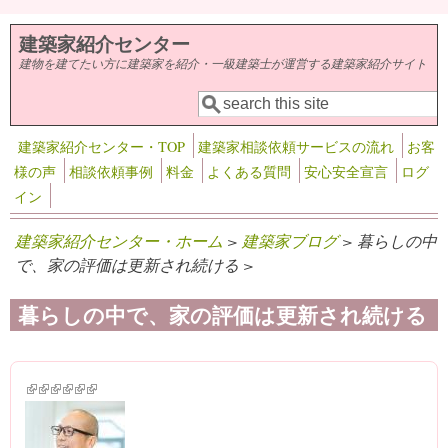
メインコンテンツに移動
建築家紹介センター
建物を建てたい方に建築家を紹介・一級建築士が運営する建築家紹介サイト
検索
検索フォーム
建築家紹介センター・TOP
建築家相談依頼サービスの流れ
お客
様の声
相談依頼事例
料金
よくある質問
安心安全宣言
ログ
イン
建築家紹介センター・ホーム
>
建築家ブログ
> 暮らしの中
で、家の評価は更新され続ける >
暮らしの中で、家の評価は更新され続ける
(link is external)
(link is external)
(link is external)
(link is external)
(link is external)
(link is external)